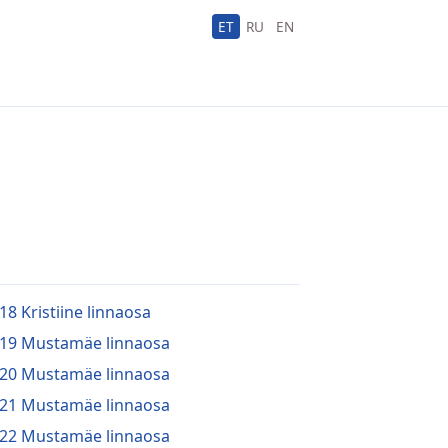
ET
RU
EN
18 Kristiine linnaosa
19 Mustamäe linnaosa
20 Mustamäe linnaosa
21 Mustamäe linnaosa
22 Mustamäe linnaosa