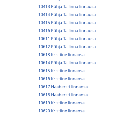
10413 Põhja-Tallinna linnaosa
10414 Põhja-Tallinna linnaosa
10415 Põhja-Tallinna linnaosa
10416 Põhja-Tallinna linnaosa
10611 Põhja-Tallinna linnaosa
10612 Põhja-Tallinna linnaosa
10613 Kristiine linnaosa
10614 Põhja-Tallinna linnaosa
10615 Kristiine linnaosa
10616 Kristiine linnaosa
10617 Haabersti linnaosa
10618 Haabersti linnaosa
10619 Kristiine linnaosa
10620 Kristiine linnaosa