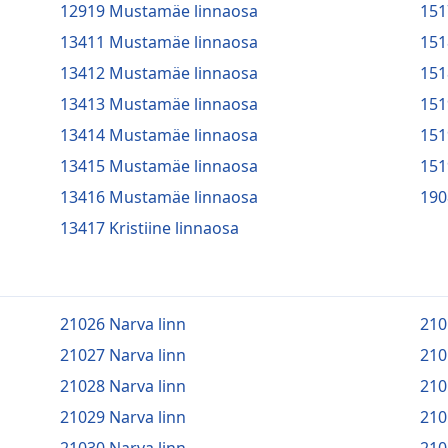
12919 Mustamäe linnaosa
151
13411 Mustamäe linnaosa
151
13412 Mustamäe linnaosa
151
13413 Mustamäe linnaosa
151
13414 Mustamäe linnaosa
151
13415 Mustamäe linnaosa
151
13416 Mustamäe linnaosa
190
13417 Kristiine linnaosa
21026 Narva linn
210
21027 Narva linn
210
21028 Narva linn
210
21029 Narva linn
210
21030 Narva linn
210