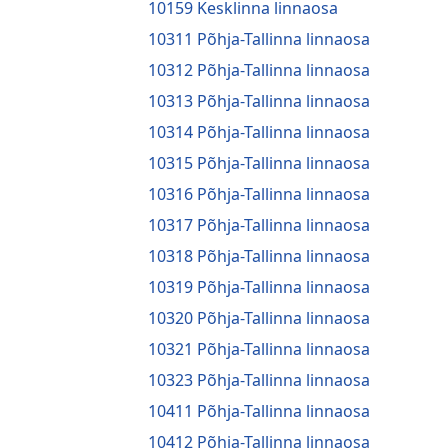
10159 Kesklinna linnaosa
10311 Põhja-Tallinna linnaosa
10312 Põhja-Tallinna linnaosa
10313 Põhja-Tallinna linnaosa
10314 Põhja-Tallinna linnaosa
10315 Põhja-Tallinna linnaosa
10316 Põhja-Tallinna linnaosa
10317 Põhja-Tallinna linnaosa
10318 Põhja-Tallinna linnaosa
10319 Põhja-Tallinna linnaosa
10320 Põhja-Tallinna linnaosa
10321 Põhja-Tallinna linnaosa
10323 Põhja-Tallinna linnaosa
10411 Põhja-Tallinna linnaosa
10412 Põhja-Tallinna linnaosa