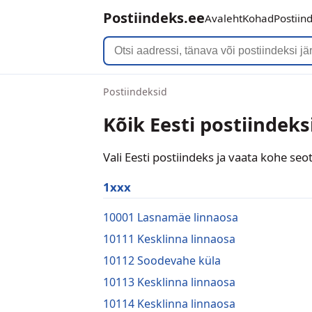
Postiindeks.ee
Avaleht
Kohad
Postiin
Postiindeksid
Kõik Eesti postiindeks
Vali Eesti postiindeks ja vaata kohe seo
1xxx
10001 Lasnamäe linnaosa
10111 Kesklinna linnaosa
10112 Soodevahe küla
10113 Kesklinna linnaosa
10114 Kesklinna linnaosa