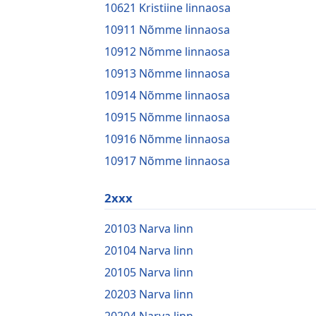
10621 Kristiine linnaosa
10911 Nõmme linnaosa
10912 Nõmme linnaosa
10913 Nõmme linnaosa
10914 Nõmme linnaosa
10915 Nõmme linnaosa
10916 Nõmme linnaosa
10917 Nõmme linnaosa
2xxx
20103 Narva linn
20104 Narva linn
20105 Narva linn
20203 Narva linn
20204 Narva linn