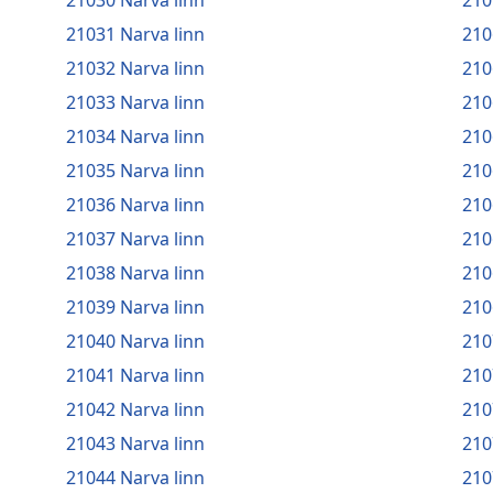
21031 Narva linn
210
21032 Narva linn
210
21033 Narva linn
210
21034 Narva linn
210
21035 Narva linn
210
21036 Narva linn
210
21037 Narva linn
210
21038 Narva linn
210
21039 Narva linn
210
21040 Narva linn
210
21041 Narva linn
210
21042 Narva linn
210
21043 Narva linn
210
21044 Narva linn
210