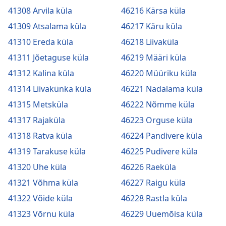
41308 Arvila küla
46216 Kärsa küla
41309 Atsalama küla
46217 Käru küla
41310 Ereda küla
46218 Liivaküla
41311 Jõetaguse küla
46219 Määri küla
41312 Kalina küla
46220 Müüriku küla
41314 Liivakünka küla
46221 Nadalama küla
41315 Metsküla
46222 Nõmme küla
41317 Rajaküla
46223 Orguse küla
41318 Ratva küla
46224 Pandivere küla
41319 Tarakuse küla
46225 Pudivere küla
41320 Uhe küla
46226 Raeküla
41321 Võhma küla
46227 Raigu küla
41322 Võide küla
46228 Rastla küla
41323 Võrnu küla
46229 Uuemõisa küla