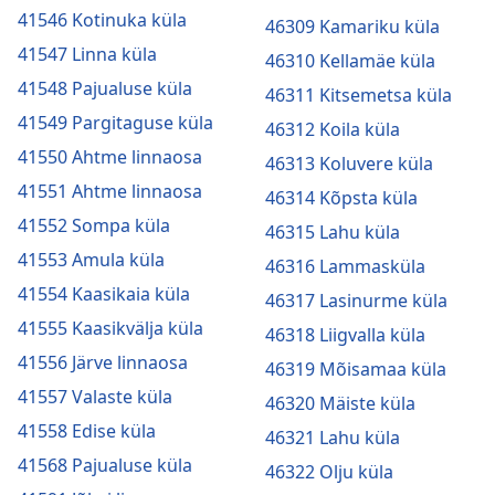
41546 Kotinuka küla
46309 Kamariku küla
41547 Linna küla
46310 Kellamäe küla
41548 Pajualuse küla
46311 Kitsemetsa küla
41549 Pargitaguse küla
46312 Koila küla
41550 Ahtme linnaosa
46313 Koluvere küla
41551 Ahtme linnaosa
46314 Kõpsta küla
41552 Sompa küla
46315 Lahu küla
41553 Amula küla
46316 Lammasküla
41554 Kaasikaia küla
46317 Lasinurme küla
41555 Kaasikvälja küla
46318 Liigvalla küla
41556 Järve linnaosa
46319 Mõisamaa küla
41557 Valaste küla
46320 Mäiste küla
41558 Edise küla
46321 Lahu küla
41568 Pajualuse küla
46322 Olju küla