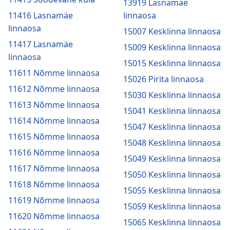
13919 Lasnamäe
11416 Lasnamäe
linnaosa
linnaosa
15007 Kesklinna linnaosa
11417 Lasnamäe
15009 Kesklinna linnaosa
linnaosa
15015 Kesklinna linnaosa
11611 Nõmme linnaosa
15026 Pirita linnaosa
11612 Nõmme linnaosa
15030 Kesklinna linnaosa
11613 Nõmme linnaosa
15041 Kesklinna linnaosa
11614 Nõmme linnaosa
15047 Kesklinna linnaosa
11615 Nõmme linnaosa
15048 Kesklinna linnaosa
11616 Nõmme linnaosa
15049 Kesklinna linnaosa
11617 Nõmme linnaosa
15050 Kesklinna linnaosa
11618 Nõmme linnaosa
15055 Kesklinna linnaosa
11619 Nõmme linnaosa
15059 Kesklinna linnaosa
11620 Nõmme linnaosa
15065 Kesklinna linnaosa