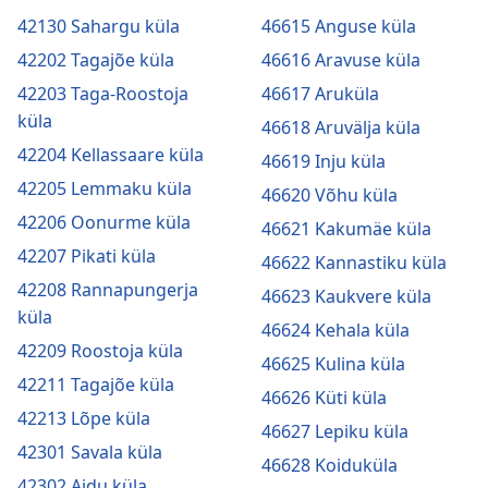
42130 Sahargu küla
46615 Anguse küla
42202 Tagajõe küla
46616 Aravuse küla
42203 Taga-Roostoja
46617 Aruküla
küla
46618 Aruvälja küla
42204 Kellassaare küla
46619 Inju küla
42205 Lemmaku küla
46620 Võhu küla
42206 Oonurme küla
46621 Kakumäe küla
42207 Pikati küla
46622 Kannastiku küla
42208 Rannapungerja
46623 Kaukvere küla
küla
46624 Kehala küla
42209 Roostoja küla
46625 Kulina küla
42211 Tagajõe küla
46626 Küti küla
42213 Lõpe küla
46627 Lepiku küla
42301 Savala küla
46628 Koiduküla
42302 Aidu küla