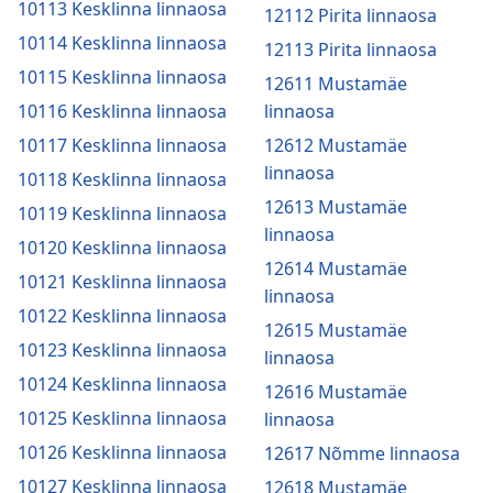
10113 Kesklinna linnaosa
12112 Pirita linnaosa
10114 Kesklinna linnaosa
12113 Pirita linnaosa
10115 Kesklinna linnaosa
12611 Mustamäe
10116 Kesklinna linnaosa
linnaosa
10117 Kesklinna linnaosa
12612 Mustamäe
linnaosa
10118 Kesklinna linnaosa
12613 Mustamäe
10119 Kesklinna linnaosa
linnaosa
10120 Kesklinna linnaosa
12614 Mustamäe
10121 Kesklinna linnaosa
linnaosa
10122 Kesklinna linnaosa
12615 Mustamäe
10123 Kesklinna linnaosa
linnaosa
10124 Kesklinna linnaosa
12616 Mustamäe
10125 Kesklinna linnaosa
linnaosa
10126 Kesklinna linnaosa
12617 Nõmme linnaosa
10127 Kesklinna linnaosa
12618 Mustamäe