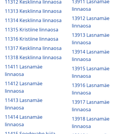
13911 Lasnamäe
11312 Kesklinna linnaosa
linnaosa
11313 Kesklinna linnaosa
13912 Lasnamäe
11314 Kesklinna linnaosa
linnaosa
11315 Kristiine linnaosa
13913 Lasnamäe
11316 Kristiine linnaosa
linnaosa
11317 Kesklinna linnaosa
13914 Lasnamäe
11318 Kesklinna linnaosa
linnaosa
11411 Lasnamäe
13915 Lasnamäe
linnaosa
linnaosa
11412 Lasnamäe
13916 Lasnamäe
linnaosa
linnaosa
11413 Lasnamäe
13917 Lasnamäe
linnaosa
linnaosa
11414 Lasnamäe
13918 Lasnamäe
linnaosa
linnaosa
11415 Soodevahe küla