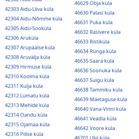
46629 Obja küla
42303 Aidu-Liiva küla
46630 Palasi küla
42304 Aidu-Nõmme küla
46631 Puka küla
42305 Aidu-Sooküla
46632 Rasivere küla
42306 Aruküla
46633 Ristiküla
42307 Arupäälse küla
46634 Rünga küla
42308 Aruvälja küla
46635 Saara küla
42309 Hirmuse küla
46636 Soonuka küla
42310 Koolma küla
46637 Suigu küla
42311 Kulja küla
46638 Tammiku küla
42312 Lümatu küla
46639 Mäetaguse küla
42313 Mehide küla
46640 Vana-Vinni küla
42314 Oandu küla
46641 Veadla küla
42315 Ojamaa küla
46642 Voore küla
42316 Piilse küla
46701 Ulvi küla