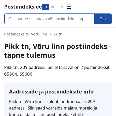
Postiindeks.ee
☰
ET
RU
EN
Otsi
Postiindeksid
›
Võru linn
›
Pikk tn
Pikk tn, Võru linn postiindeks -
täpne tulemus
Pikk tn: 209 aadressi. Sellel tänaval on 2 postiindeksit:
65604, 65606.
Aadresside ja postiindeksite info
Pikk tn, Võru linn sisaldab andmebaasis 209
aadressi. Siin saad võrrelda majanumbreid ja
kontrollida, milline postiindeks kehtib