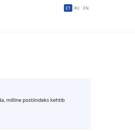
ET
RU
EN
a, milline postiindeks kehtib