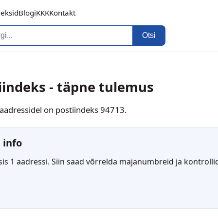
deksid
Blogi
KKK
Kontakt
Otsi
iindeks - täpne tulemus
a aadressidel on postiindeks 94713.
 info
s 1 aadressi. Siin saad võrrelda majanumbreid ja kontrollid