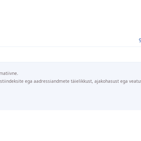
matiivne.
ostiindeksite ega aadressiandmete täielikkust, ajakohasust ega veatu