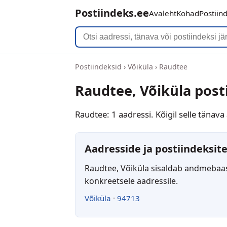
Postiindeks.ee
Avaleht
Kohad
Postiin
Postiindeksid
›
Võiküla
›
Raudtee
Raudtee, Võiküla post
Raudtee: 1 aadressi. Kõigil selle tänav
Aadresside ja postiindeksite
Raudtee, Võiküla sisaldab andmebaasi
konkreetsele aadressile.
Võiküla
·
94713