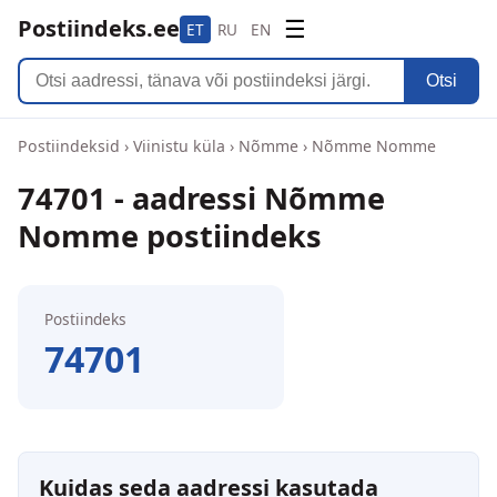
Postiindeks.ee
☰
ET
RU
EN
Otsi
Postiindeksid
›
Viinistu küla
›
Nõmme
›
Nõmme Nomme
74701 - aadressi Nõmme
Nomme postiindeks
Postiindeks
74701
Kuidas seda aadressi kasutada