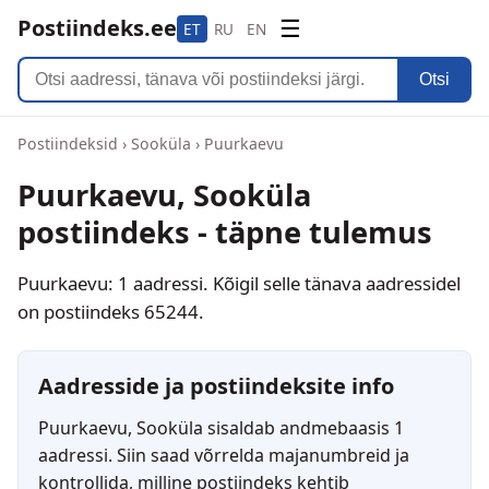
Postiindeks.ee
☰
ET
RU
EN
Otsi
Postiindeksid
›
Sooküla
›
Puurkaevu
Puurkaevu, Sooküla
postiindeks - täpne tulemus
Puurkaevu: 1 aadressi. Kõigil selle tänava aadressidel
on postiindeks 65244.
Aadresside ja postiindeksite info
Puurkaevu, Sooküla sisaldab andmebaasis 1
aadressi. Siin saad võrrelda majanumbreid ja
kontrollida, milline postiindeks kehtib