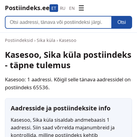
Postiindeks.ee
☰
ET
RU
EN
Otsi
Postiindeksid
›
Sika küla
›
Kasesoo
Kasesoo, Sika küla postiindeks
- täpne tulemus
Kasesoo: 1 aadressi. Kõigil selle tänava aadressidel on
postiindeks 65536.
Aadresside ja postiindeksite info
Kasesoo, Sika küla sisaldab andmebaasis 1
aadressi. Siin saad võrrelda majanumbreid ja
kontrollida, milline postiindeks kehtib