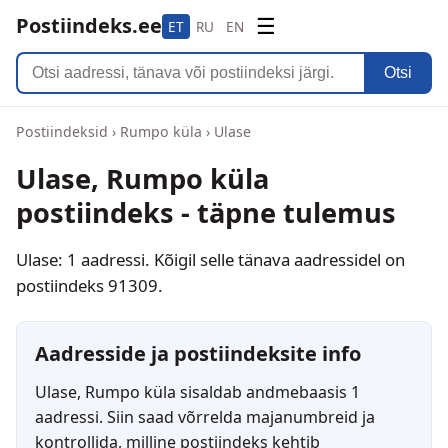
Postiindeks.ee
☰
ET
RU
EN
Otsi
Postiindeksid
›
Rumpo küla
›
Ulase
Ulase, Rumpo küla
postiindeks - täpne tulemus
Ulase: 1 aadressi. Kõigil selle tänava aadressidel on
postiindeks 91309.
Aadresside ja postiindeksite info
Ulase, Rumpo küla sisaldab andmebaasis 1
aadressi. Siin saad võrrelda majanumbreid ja
kontrollida, milline postiindeks kehtib