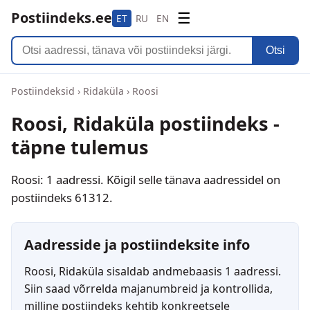
Postiindeks.ee
☰
ET
RU
EN
Otsi
Postiindeksid
›
Ridaküla
›
Roosi
Roosi, Ridaküla postiindeks -
täpne tulemus
Roosi: 1 aadressi. Kõigil selle tänava aadressidel on
postiindeks 61312.
Aadresside ja postiindeksite info
Roosi, Ridaküla sisaldab andmebaasis 1 aadressi.
Siin saad võrrelda majanumbreid ja kontrollida,
milline postiindeks kehtib konkreetsele