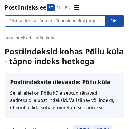
Postiindeks.ee
☰
ET
RU
EN
Otsi
Postiindeksid
›
Põllu küla
Postiindeksid kohas Põllu küla
- täpne indeks hetkega
Postiindeksite ülevaade: Põllu küla
Sellel lehel on Põllu küla seotud tänavad,
aadressid ja postiindeksid. Vali tänav või indeks,
et kontrollida kohaletoimetamise aadressi.