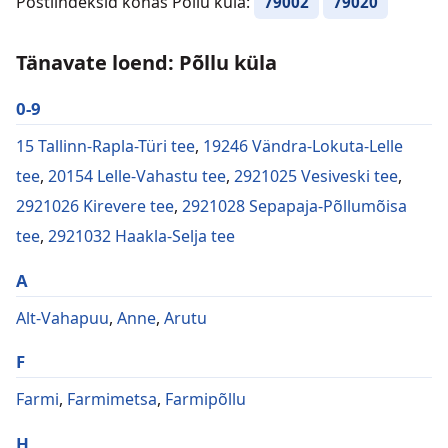
Postiindeksid kohas Põllu küla:
79002
79020
Tänavate loend: Põllu küla
0-9
15 Tallinn-Rapla-Türi tee
,
19246 Vändra-Lokuta-Lelle
tee
,
20154 Lelle-Vahastu tee
,
2921025 Vesiveski tee
,
2921026 Kirevere tee
,
2921028 Sepapaja-Põllumõisa
tee
,
2921032 Haakla-Selja tee
A
Alt-Vahapuu
,
Anne
,
Arutu
F
Farmi
,
Farmimetsa
,
Farmipõllu
H