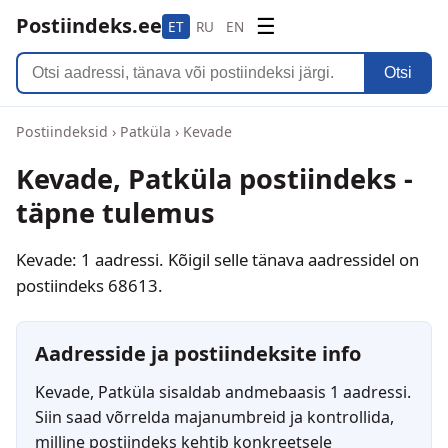
Postiindeks.ee
☰
ET
RU
EN
Otsi
Postiindeksid
›
Patküla
›
Kevade
Kevade, Patküla postiindeks -
täpne tulemus
Kevade: 1 aadressi. Kõigil selle tänava aadressidel on
postiindeks 68613.
Aadresside ja postiindeksite info
Kevade, Patküla sisaldab andmebaasis 1 aadressi.
Siin saad võrrelda majanumbreid ja kontrollida,
milline postiindeks kehtib konkreetsele