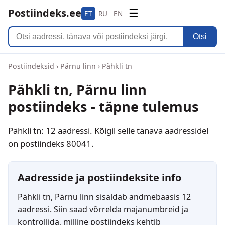
Postiindeks.ee
☰
ET
RU
EN
Otsi
Postiindeksid
›
Pärnu linn
›
Pähkli tn
Pähkli tn, Pärnu linn
postiindeks - täpne tulemus
Pähkli tn: 12 aadressi. Kõigil selle tänava aadressidel
on postiindeks 80041.
Aadresside ja postiindeksite info
Pähkli tn, Pärnu linn sisaldab andmebaasis 12
aadressi. Siin saad võrrelda majanumbreid ja
kontrollida, milline postiindeks kehtib