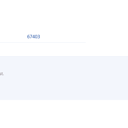
67403
st.