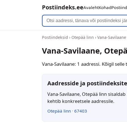
Postiindeks.ee
Avaleht
Kohad
Postiin
Postiindeksid
›
Otepää linn
›
Vana-Savilaane
Vana-Savilaane, Otepä
Vana-Savilaane: 1 aadressi. Kõigil sell
Aadresside ja postiindeksite
Vana-Savilaane, Otepää linn sisaldab
kehtib konkreetsele aadressile.
Otepää linn
·
67403