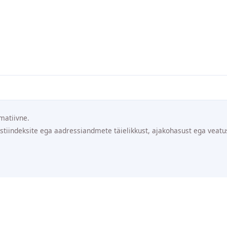
matiivne.
ostiindeksite ega aadressiandmete täielikkust, ajakohasust ega veatu