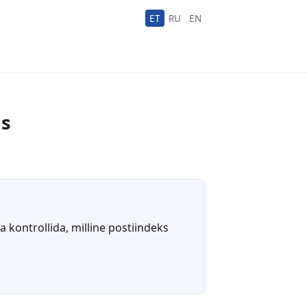
ET
RU
EN
us
 kontrollida, milline postiindeks