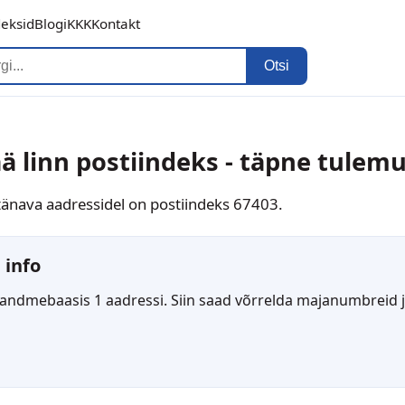
deksid
Blogi
KKK
Kontakt
Otsi
ä linn postiindeks - täpne tulem
e tänava aadressidel on postiindeks 67403.
 info
 andmebaasis 1 aadressi. Siin saad võrrelda majanumbreid ja