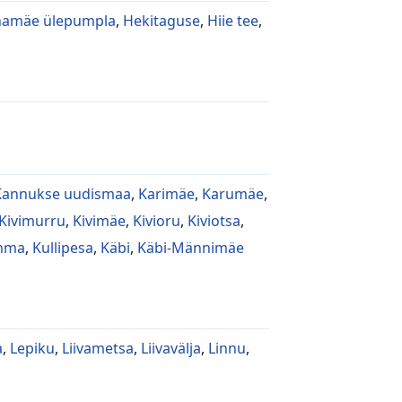
namäe ülepumpla
,
Hekitaguse
,
Hiie tee
,
Kannukse uudismaa
,
Karimäe
,
Karumäe
,
Kivimurru
,
Kivimäe
,
Kivioru
,
Kiviotsa
,
ihma
,
Kullipesa
,
Käbi
,
Käbi-Männimäe
a
,
Lepiku
,
Liivametsa
,
Liivavälja
,
Linnu
,