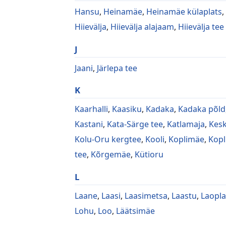
Hansu
,
Heinamäe
,
Heinamäe külaplats
,
Hiievälja
,
Hiievälja alajaam
,
Hiievälja tee
J
Jaani
,
Järlepa tee
K
Kaarhalli
,
Kaasiku
,
Kadaka
,
Kadaka põld
Kastani
,
Kata-Särge tee
,
Katlamaja
,
Kes
Kolu-Oru kergtee
,
Kooli
,
Koplimäe
,
Kop
tee
,
Kõrgemäe
,
Kütioru
L
Laane
,
Laasi
,
Laasimetsa
,
Laastu
,
Laopla
Lohu
,
Loo
,
Läätsimäe