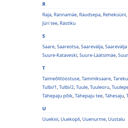
R
Raja
,
Rannamäe
,
Raudsepa
,
Reheküüni
Jüri tee
,
Rästiku
S
Saare
,
Saareotsa
,
Saarevälja
,
Saarevälja
Suure-Kataveski
,
Suure-Läätsimäe
,
Suur
T
Taimeõlitööstuse
,
Tammiksaare
,
Tareku
Tulbi/1
,
Tulbi/2
,
Tuule
,
Tuuleoru
,
Tuulep
Tähepaju põik
,
Tähepaju tee
,
Tähesaju
,
U
Uuekivi
,
Uuekopli
,
Uuenurme
,
Uustalu