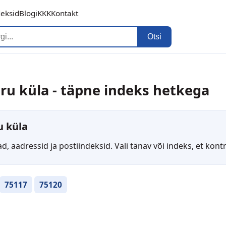
deksid
Blogi
KKK
Kontakt
Otsi
ru küla - täpne indeks hetkega
u küla
ad, aadressid ja postiindeksid. Vali tänav või indeks, et kon
75117
75120