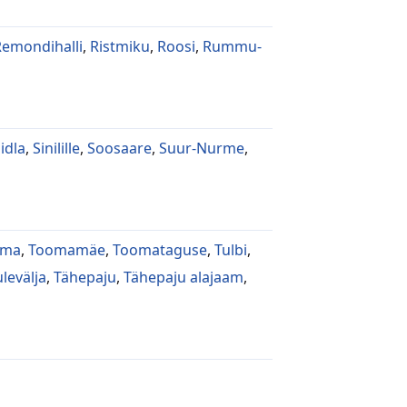
Remondihalli
,
Ristmiku
,
Roosi
,
Rummu-
idla
,
Sinilille
,
Soosaare
,
Suur-Nurme
,
oma
,
Toomamäe
,
Toomataguse
,
Tulbi
,
levälja
,
Tähepaju
,
Tähepaju alajaam
,