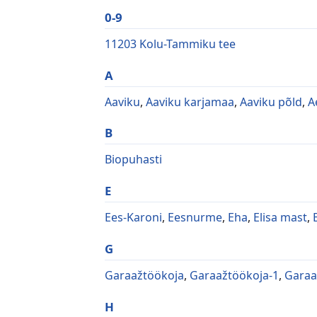
0-9
11203 Kolu-Tammiku tee
A
Aaviku
,
Aaviku karjamaa
,
Aaviku põld
,
A
B
Biopuhasti
E
Ees-Karoni
,
Eesnurme
,
Eha
,
Elisa mast
,
G
Garaažtöökoja
,
Garaažtöökoja-1
,
Garaa
H