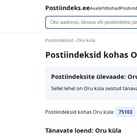
Postiindeks.ee
Avaleht
Kohad
Postiin
Postiindeksid
›
Oru küla
Postiindeksid kohas O
Postiindeksite ülevaade: Or
Sellel lehel on Oru küla seotud tänav
Postiindeksid kohas Oru küla:
75103
Tänavate loend: Oru küla