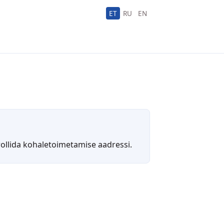
ET
RU
EN
trollida kohaletoimetamise aadressi.