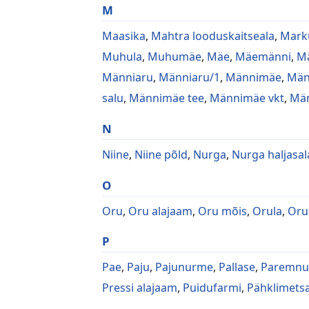
M
Maasika
,
Mahtra looduskaitseala
,
Marku
Muhula
,
Muhumäe
,
Mäe
,
Mäemänni
,
M
Männiaru
,
Männiaru/1
,
Männimäe
,
Män
salu
,
Männimäe tee
,
Männimäe vkt
,
Män
N
Niine
,
Niine põld
,
Nurga
,
Nurga haljasal
O
Oru
,
Oru alajaam
,
Oru mõis
,
Orula
,
Oru
P
Pae
,
Paju
,
Pajunurme
,
Pallase
,
Paremn
Pressi alajaam
,
Puidufarmi
,
Pähklimetsa