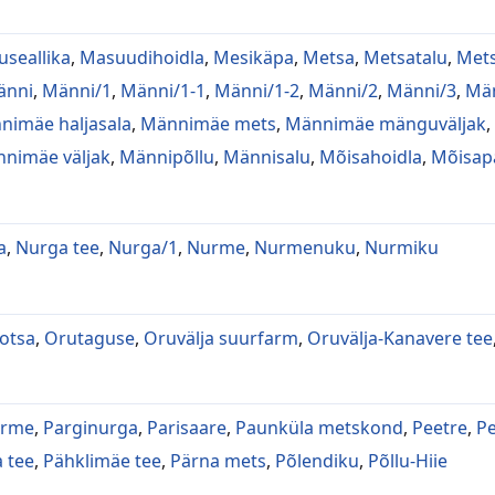
seallika
,
Masuudihoidla
,
Mesikäpa
,
Metsa
,
Metsatalu
,
Met
änni
,
Männi/1
,
Männi/1-1
,
Männi/1-2
,
Männi/2
,
Männi/3
,
Män
nimäe haljasala
,
Männimäe mets
,
Männimäe mänguväljak
,
nimäe väljak
,
Männipõllu
,
Männisalu
,
Mõisahoidla
,
Mõisap
a
,
Nurga tee
,
Nurga/1
,
Nurme
,
Nurmenuku
,
Nurmiku
otsa
,
Orutaguse
,
Oruvälja suurfarm
,
Oruvälja-Kanavere tee
urme
,
Parginurga
,
Parisaare
,
Paunküla metskond
,
Peetre
,
Pe
 tee
,
Pähklimäe tee
,
Pärna mets
,
Põlendiku
,
Põllu-Hiie