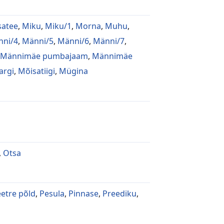
satee
,
Miku
,
Miku/1
,
Morna
,
Muhu
,
ni/4
,
Männi/5
,
Männi/6
,
Männi/7
,
Männimäe pumbajaam
,
Männimäe
argi
,
Mõisatiigi
,
Mügina
,
Otsa
etre põld
,
Pesula
,
Pinnase
,
Preediku
,