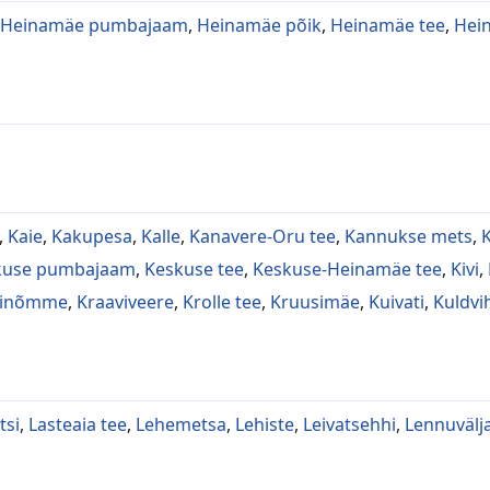
Heinamäe pumbajaam
,
Heinamäe põik
,
Heinamäe tee
,
Hei
,
Kaie
,
Kakupesa
,
Kalle
,
Kanavere-Oru tee
,
Kannukse mets
,
kuse pumbajaam
,
Keskuse tee
,
Keskuse-Heinamäe tee
,
Kivi
,
linõmme
,
Kraaviveere
,
Krolle tee
,
Kruusimäe
,
Kuivati
,
Kuldv
tsi
,
Lasteaia tee
,
Lehemetsa
,
Lehiste
,
Leivatsehhi
,
Lennuvälj