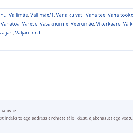
inu
,
Vallimäe
,
Vallimäe/1
,
Vana kuivati
,
Vana tee
,
Vana töök
,
Vanatoa
,
Varese
,
Vasaknurme
,
Veerumäe
,
Vikerkaare
,
Väik
Väljari
,
Väljari põld
matiivne.
ostiindeksite ega aadressiandmete täielikkust, ajakohasust ega veatu