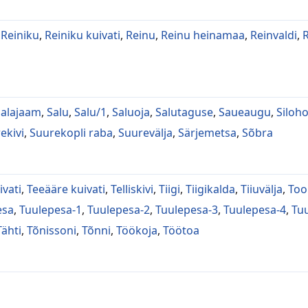
,
Reiniku
,
Reiniku kuivati
,
Reinu
,
Reinu heinamaa
,
Reinvaldi
,
 alajaam
,
Salu
,
Salu/1
,
Saluoja
,
Salutaguse
,
Saueaugu
,
Siloho
ekivi
,
Suurekopli raba
,
Suurevälja
,
Särjemetsa
,
Sõbra
ivati
,
Teeääre kuivati
,
Telliskivi
,
Tiigi
,
Tiigikalda
,
Tiiuvälja
,
To
esa
,
Tuulepesa-1
,
Tuulepesa-2
,
Tuulepesa-3
,
Tuulepesa-4
,
Tuu
Tähti
,
Tõnissoni
,
Tõnni
,
Töökoja
,
Töötoa