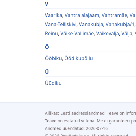
V
Vaarika
,
Vahtra alajaam
,
Vahtramäe
,
Va
Vana-Telliskivi
,
Vanakubja
,
Vanakubja/1
Reinu
,
Väike-Vallimäe
,
Väikevälja
,
Välja
,
Ö
Ööbiku
,
Öödikupõllu
Ü
Üüdiku
Allikas: Eesti aadressiandmed. Teave on infor
Teave on esitatud viitena. Me ei garanteeri p
Andmed uuendatud: 2026-07-16
© 2026 Postiindeks.ee. All rights reserved.