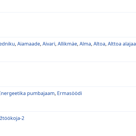
edniku
,
Aiamaade
,
Aivari
,
Allikmäe
,
Alma
,
Altoa
,
Alttoa alaja
Energeetika pumbajaam
,
Ermasöödi
žtöökoja-2