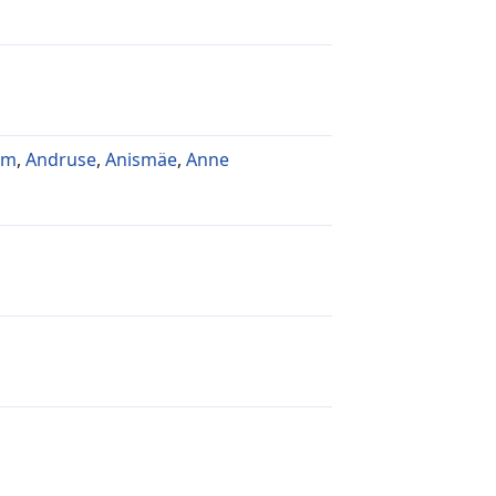
am
,
Andruse
,
Anismäe
,
Anne