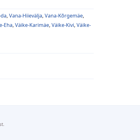
oda
,
Vana-Hiievälja
,
Vana-Kõrgemäe
,
e-Eha
,
Väike-Karimäe
,
Väike-Kivi
,
Väike-
st.