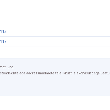
 113
 117
matiivne.
ostiindeksite ega aadressiandmete täielikkust, ajakohasust ega veatu