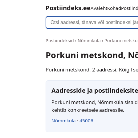
Postiindeks.ee
Avaleht
Kohad
Postiin
Postiindeksid
›
Nõmmküla
›
Porkuni metsk
Porkuni metskond, Nõ
Porkuni metskond: 2 aadressi. Kõigil s
Aadresside ja postiindeksite
Porkuni metskond, Nõmmküla sisaldab
kehtib konkreetsele aadressile.
Nõmmküla
·
45006