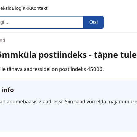
deksid
Blogi
KKK
Kontakt
Otsi
ond
mmküla postiindeks - täpne tul
elle tänava aadressidel on postiindeks 45006.
 info
 andmebaasis 2 aadressi. Siin saad võrrelda majanumbreid 