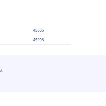
45006
45006
st.