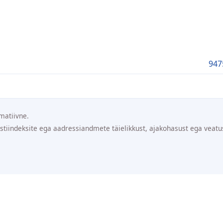
947
matiivne.
ostiindeksite ega aadressiandmete täielikkust, ajakohasust ega veatu