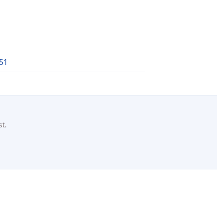
51
st.