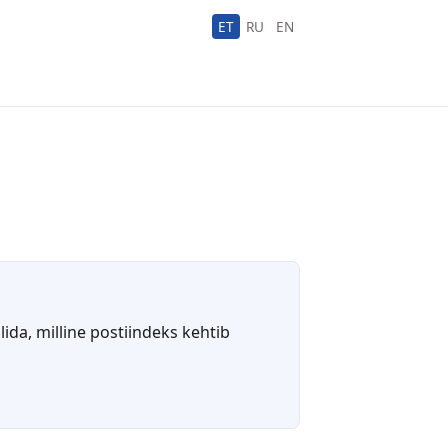
ET
RU
EN
ida, milline postiindeks kehtib