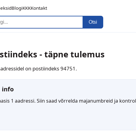
deksid
Blogi
KKK
Kontakt
Otsi
ostiindeks - täpne tulemus
a aadressidel on postiindeks 94751.
 info
asis 1 aadressi. Siin saad võrrelda majanumbreid ja kontroll