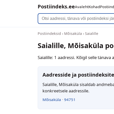
Postiindeks.ee
Avaleht
Kohad
Postiin
Postiindeksid
›
Mõisaküla
›
Saialille
Saialille, Mõisaküla p
Saialille: 1 aadressi. Kõigil selle tänav
Aadresside ja postiindeksite
Saialille, Mõisaküla sisaldab andmeba
konkreetsele aadressile.
Mõisaküla
·
94751