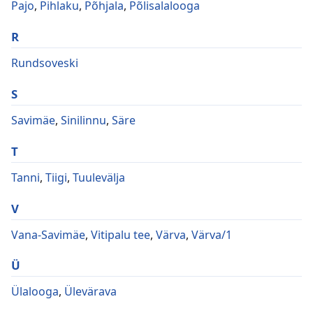
Pajo
,
Pihlaku
,
Põhjala
,
Põlisalalooga
R
Rundsoveski
S
Savimäe
,
Sinilinnu
,
Säre
T
Tanni
,
Tiigi
,
Tuulevälja
V
Vana-Savimäe
,
Vitipalu tee
,
Värva
,
Värva/1
Ü
Ülalooga
,
Ülevärava