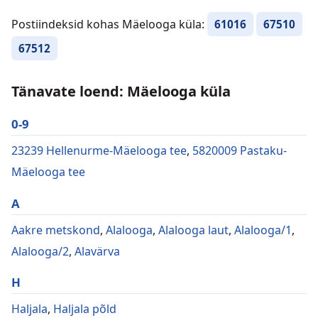
Postiindeksid kohas Mäelooga küla:
61016
67510
67512
Tänavate loend: Mäelooga küla
0-9
23239 Hellenurme-Mäelooga tee
,
5820009 Pastaku-
Mäelooga tee
A
Aakre metskond
,
Alalooga
,
Alalooga laut
,
Alalooga/1
,
Alalooga/2
,
Alavärva
H
Haljala
,
Haljala põld