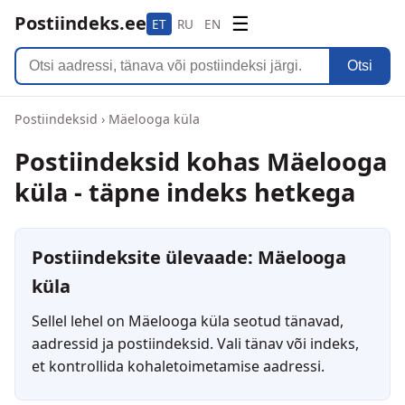
Postiindeks.ee
☰
ET
RU
EN
Otsi
Postiindeksid
›
Mäelooga küla
Postiindeksid kohas Mäelooga
küla - täpne indeks hetkega
Postiindeksite ülevaade: Mäelooga
küla
Sellel lehel on Mäelooga küla seotud tänavad,
aadressid ja postiindeksid. Vali tänav või indeks,
et kontrollida kohaletoimetamise aadressi.