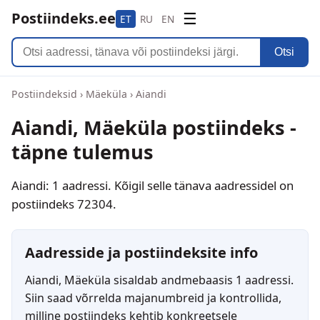
Postiindeks.ee
☰
ET
RU
EN
Otsi
Postiindeksid
›
Mäeküla
›
Aiandi
Aiandi, Mäeküla postiindeks -
täpne tulemus
Aiandi: 1 aadressi. Kõigil selle tänava aadressidel on
postiindeks 72304.
Aadresside ja postiindeksite info
Aiandi, Mäeküla sisaldab andmebaasis 1 aadressi.
Siin saad võrrelda majanumbreid ja kontrollida,
milline postiindeks kehtib konkreetsele