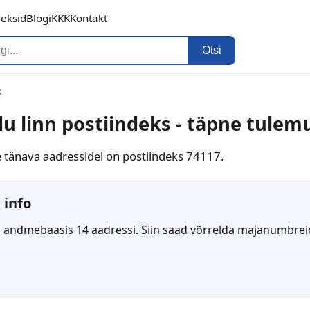
deksid
Blogi
KKK
Kontakt
Otsi
k
u linn postiindeks - täpne tulem
le tänava aadressidel on postiindeks 74117.
 info
 andmebaasis 14 aadressi. Siin saad võrrelda majanumbreid 