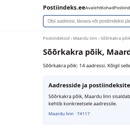
Postiindeks.ee
Avaleht
Kohad
Postiin
Postiindeksid
›
Maardu linn
›
Sõõrkakra põi
Sõõrkakra põik, Maard
Sõõrkakra põik: 14 aadressi. Kõigil sel
Aadresside ja postiindeksite
Sõõrkakra põik, Maardu linn sisaldab
kehtib konkreetsele aadressile.
Maardu linn
·
74117