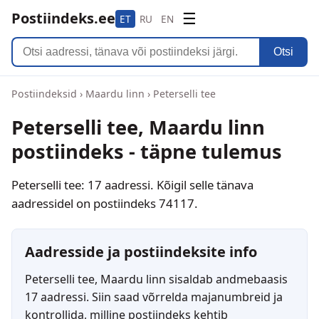
Postiindeks.ee
☰
ET
RU
EN
Otsi
Postiindeksid
›
Maardu linn
›
Peterselli tee
Peterselli tee, Maardu linn
postiindeks - täpne tulemus
Peterselli tee: 17 aadressi. Kõigil selle tänava
aadressidel on postiindeks 74117.
Aadresside ja postiindeksite info
Peterselli tee, Maardu linn sisaldab andmebaasis
17 aadressi. Siin saad võrrelda majanumbreid ja
kontrollida, milline postiindeks kehtib