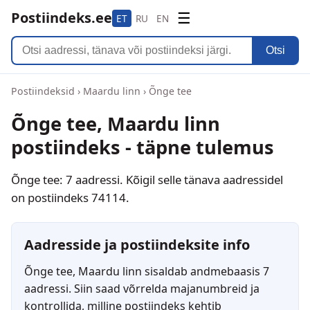
Postiindeks.ee
☰
ET
RU
EN
Otsi
Postiindeksid
›
Maardu linn
›
Õnge tee
Õnge tee, Maardu linn
postiindeks - täpne tulemus
Õnge tee: 7 aadressi. Kõigil selle tänava aadressidel
on postiindeks 74114.
Aadresside ja postiindeksite info
Õnge tee, Maardu linn sisaldab andmebaasis 7
aadressi. Siin saad võrrelda majanumbreid ja
kontrollida, milline postiindeks kehtib