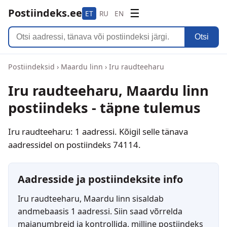
Postiindeks.ee
☰
ET
RU
EN
Otsi
Postiindeksid
›
Maardu linn
›
Iru raudteeharu
Iru raudteeharu, Maardu linn
postiindeks - täpne tulemus
Iru raudteeharu: 1 aadressi. Kõigil selle tänava
aadressidel on postiindeks 74114.
Aadresside ja postiindeksite info
Iru raudteeharu, Maardu linn sisaldab
andmebaasis 1 aadressi. Siin saad võrrelda
majanumbreid ja kontrollida, milline postiindeks