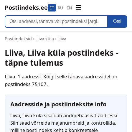
Postiindeks.ee
☰
ET
RU
EN
Otsi
Postiindeksid
›
Liiva küla
›
Liiva
Liiva, Liiva küla postiindeks -
täpne tulemus
Liiva: 1 aadressi. Kõigil selle tänava aadressidel on
postiindeks 75107.
Aadresside ja postiindeksite info
Liiva, Liiva küla sisaldab andmebaasis 1 aadressi.
Siin saad võrrelda majanumbreid ja kontrollida,
milline postiindeks kehtib konkreetsele