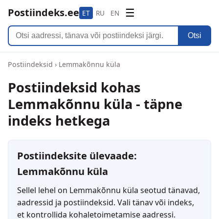
Postiindeks.ee
☰
ET
RU
EN
Otsi
Postiindeksid
›
Lemmakõnnu küla
Postiindeksid kohas
Lemmakõnnu küla - täpne
indeks hetkega
Postiindeksite ülevaade:
Lemmakõnnu küla
Sellel lehel on Lemmakõnnu küla seotud tänavad,
aadressid ja postiindeksid. Vali tänav või indeks,
et kontrollida kohaletoimetamise aadressi.