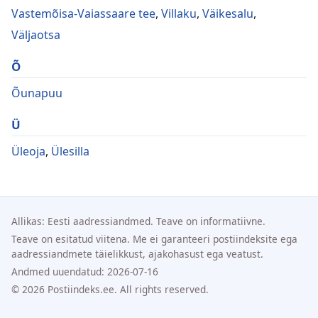
Vastemõisa-Vaiassaare tee
,
Villaku
,
Väikesalu
,
Väljaotsa
Õ
Õunapuu
Ü
Üleoja
,
Ülesilla
Allikas: Eesti aadressiandmed. Teave on informatiivne.
Teave on esitatud viitena. Me ei garanteeri postiindeksite ega
aadressiandmete täielikkust, ajakohasust ega veatust.
Andmed uuendatud: 2026-07-16
© 2026 Postiindeks.ee. All rights reserved.