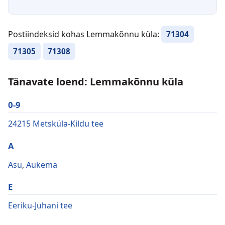
Postiindeksid kohas Lemmakõnnu küla:
71304
71305
71308
Tänavate loend: Lemmakõnnu küla
0-9
24215 Metsküla-Kildu tee
A
Asu
,
Aukema
E
Eeriku-Juhani tee