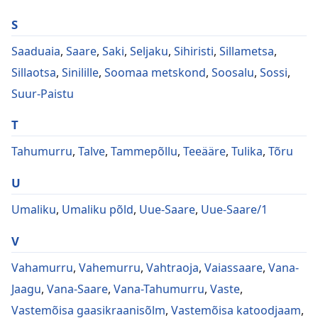
S
Saaduaia
,
Saare
,
Saki
,
Seljaku
,
Sihiristi
,
Sillametsa
,
Sillaotsa
,
Sinilille
,
Soomaa metskond
,
Soosalu
,
Sossi
,
Suur-Paistu
T
Tahumurru
,
Talve
,
Tammepõllu
,
Teeääre
,
Tulika
,
Tõru
U
Umaliku
,
Umaliku põld
,
Uue-Saare
,
Uue-Saare/1
V
Vahamurru
,
Vahemurru
,
Vahtraoja
,
Vaiassaare
,
Vana-
Jaagu
,
Vana-Saare
,
Vana-Tahumurru
,
Vaste
,
Vastemõisa gaasikraanisõlm
,
Vastemõisa katoodjaam
,