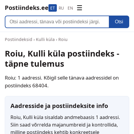
Postiindeks.ee
☰
ET
RU
EN
Otsi
Postiindeksid
›
Kulli küla
›
Roiu
Roiu, Kulli küla postiindeks -
täpne tulemus
Roiu: 1 aadressi. Kõigil selle tänava aadressidel on
postiindeks 68404.
Aadresside ja postiindeksite info
Roiu, Kulli küla sisaldab andmebaasis 1 aadressi.
Siin saad võrrelda majanumbreid ja kontrollida,
milline postiindeks kehtib konkreetsele