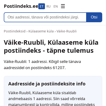
Postiindeks.ee
☰
ET
RU
EN
Otsi
Postiindeksid
›
Külaaseme küla
›
Väike-Ruubli
Väike-Ruubli, Külaaseme küla
postiindeks - täpne tulemus
Väike-Ruubli: 1 aadressi. Kõigil selle tänava
aadressidel on postiindeks 61207.
Aadresside ja postiindeksite info
Väike-Ruubli, Külaaseme küla sisaldab
andmebaasis 1 aadressi. Siin saad võrrelda
majanumbreid ja kontrollida, milline postiindeks