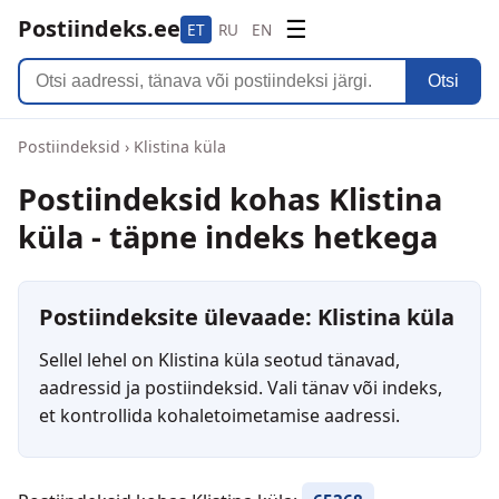
Postiindeks.ee
☰
ET
RU
EN
Otsi
Postiindeksid
›
Klistina küla
Postiindeksid kohas Klistina
küla - täpne indeks hetkega
Postiindeksite ülevaade: Klistina küla
Sellel lehel on Klistina küla seotud tänavad,
aadressid ja postiindeksid. Vali tänav või indeks,
et kontrollida kohaletoimetamise aadressi.