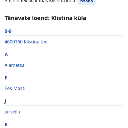
Postiindeksid kohas Klistina küla:
65368
Tänavate loend: Klistina küla
0-9
4600160 Klistina tee
A
Alametsa
E
Ees-Masti
J
Järveilu
K