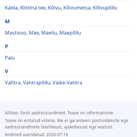
Kalda
,
Klistina tee
,
Kõivu
,
Kõivumetsa
,
Kõivupõllu
M
Mastisoo
,
Mäe
,
Mäeilu
,
Mäepõllu
P
Palu
V
Vahtra
,
Vahtrapõllu
,
Väike-Vahtra
Allikas: Eesti aadressiandmed. Teave on informatiivne.
Teave on esitatud viitena. Me ei garanteeri postiindeksite ega
aadressiandmete täielikkust, ajakohasust ega veatust.
Andmed uuendatud: 2026-07-16