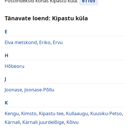
Postiindeksid kohas Kipastu küla:
61105
Tänavate loend: Kipastu küla
E
Elva metskond
,
Eriko
,
Ervu
H
Hõbeoru
J
Joonase
,
Joonase-Põllu
K
Kengu
,
Kimsto
,
Kipastu tee
,
Kullaaugu
,
Kuusiku-Petso
,
Kärnali
,
Kärnali juurdelõige
,
Kõivu