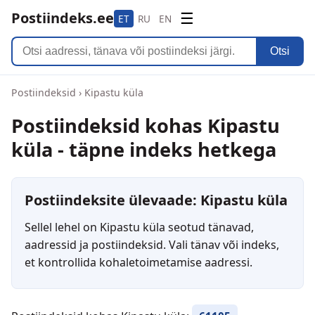
Postiindeks.ee
☰
ET
RU
EN
Otsi
Postiindeksid
›
Kipastu küla
Postiindeksid kohas Kipastu
küla - täpne indeks hetkega
Postiindeksite ülevaade: Kipastu küla
Sellel lehel on Kipastu küla seotud tänavad,
aadressid ja postiindeksid. Vali tänav või indeks,
et kontrollida kohaletoimetamise aadressi.