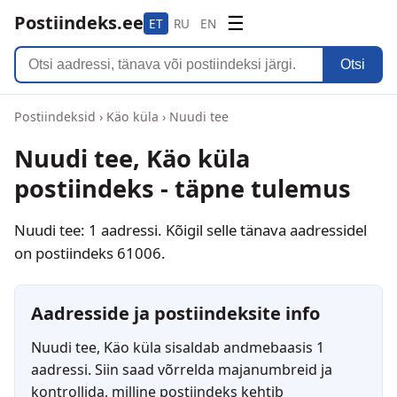
Postiindeks.ee
☰
ET
RU
EN
Otsi
Postiindeksid
›
Käo küla
›
Nuudi tee
Nuudi tee, Käo küla
postiindeks - täpne tulemus
Nuudi tee: 1 aadressi. Kõigil selle tänava aadressidel
on postiindeks 61006.
Aadresside ja postiindeksite info
Nuudi tee, Käo küla sisaldab andmebaasis 1
aadressi. Siin saad võrrelda majanumbreid ja
kontrollida, milline postiindeks kehtib