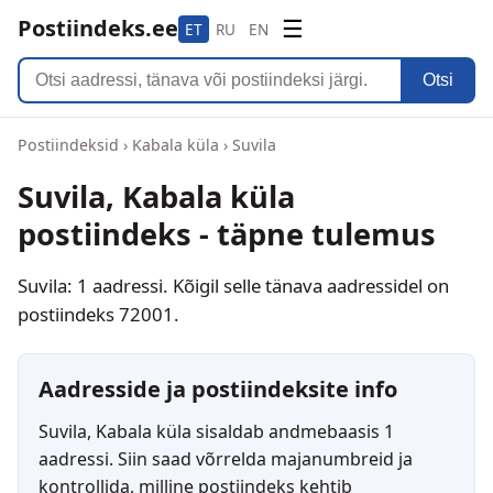
Postiindeks.ee
☰
ET
RU
EN
Otsi
Postiindeksid
›
Kabala küla
›
Suvila
Suvila, Kabala küla
postiindeks - täpne tulemus
Suvila: 1 aadressi. Kõigil selle tänava aadressidel on
postiindeks 72001.
Aadresside ja postiindeksite info
Suvila, Kabala küla sisaldab andmebaasis 1
aadressi. Siin saad võrrelda majanumbreid ja
kontrollida, milline postiindeks kehtib