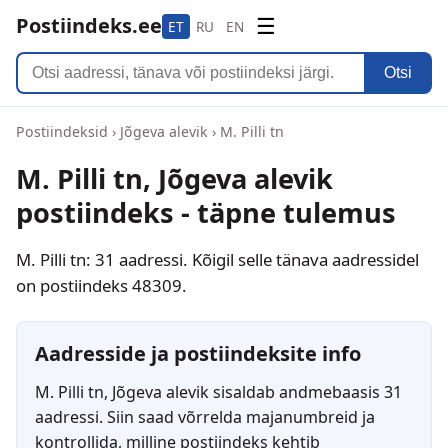
Postiindeks.ee
☰
ET
RU
EN
Otsi
Postiindeksid
›
Jõgeva alevik
›
M. Pilli tn
M. Pilli tn, Jõgeva alevik
postiindeks - täpne tulemus
M. Pilli tn: 31 aadressi. Kõigil selle tänava aadressidel
on postiindeks 48309.
Aadresside ja postiindeksite info
M. Pilli tn, Jõgeva alevik sisaldab andmebaasis 31
aadressi. Siin saad võrrelda majanumbreid ja
kontrollida, milline postiindeks kehtib