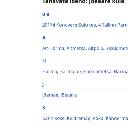
Tänavate loend: Jõeääre küla
0-9
20174 Konuvere-Sulu tee
,
4 Tallinn-Pärn
A
Alt-Härma
,
Altmetsa
,
Altpõllu
,
Asulamet
H
Härma
,
Härmajõe
,
Härmametsa
,
Härma
J
Jõemäe
,
Jõeääre
K
Kannikese
,
Keldremäe
,
Koka
,
Känderm