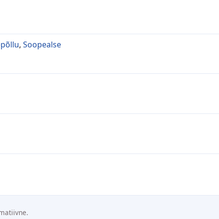
põllu
,
Soopealse
matiivne.