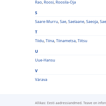
Rao
,
Roosi
,
Roosila-Oja
S
Saare-Murru
,
Sae
,
Saelaane
,
Saeoja
,
Sae
T
Tiidu
,
Tiina
,
Tiinametsa
,
Tiitsu
U
Uue-Hansu
V
Värava
Allikas: Eesti aadressiandmed. Teave on infor