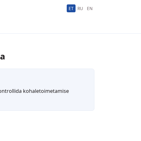
ET
RU
EN
ga
 kontrollida kohaletoimetamise