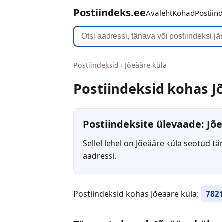
Postiindeks.ee
Avaleht
Kohad
Postiin
Postiindeksid
›
Jõeääre küla
Postiindeksid kohas J
Postiindeksite ülevaade: Jõ
Sellel lehel on Jõeääre küla seotud t
aadressi.
Postiindeksid kohas Jõeääre küla:
782