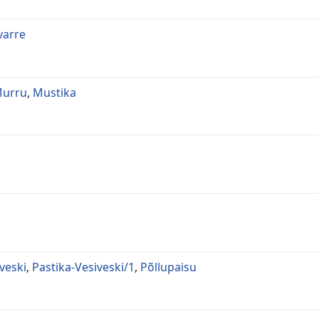
varre
urru
,
Mustika
veski
,
Pastika-Vesiveski/1
,
Põllupaisu