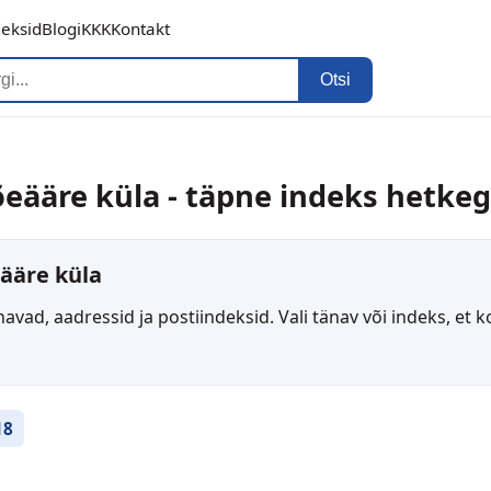
deksid
Blogi
KKK
Kontakt
Otsi
õeääre küla - täpne indeks hetke
eääre küla
änavad, aadressid ja postiindeksid. Vali tänav või indeks, et
18