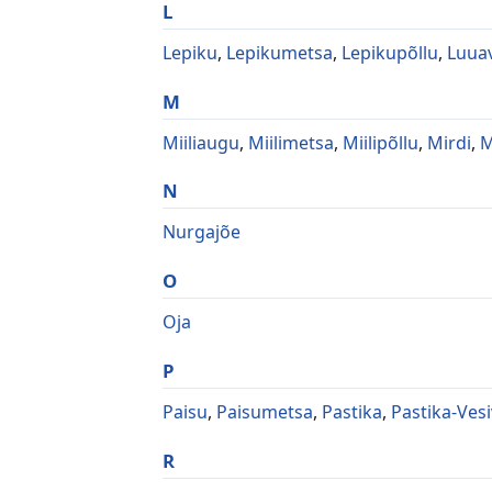
L
Lepiku
,
Lepikumetsa
,
Lepikupõllu
,
Luua
M
Miiliaugu
,
Miilimetsa
,
Miilipõllu
,
Mirdi
,
M
N
Nurgajõe
O
Oja
P
Paisu
,
Paisumetsa
,
Pastika
,
Pastika-Vesi
R