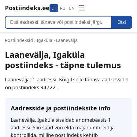
Postiindeks.ee
☰
ET
RU
EN
Otsi
Postiindeksid
›
Igaküla
›
Laanevälja
Laanevälja, Igaküla
postiindeks - täpne tulemus
Laanevälja: 1 aadressi. Kõigil selle tänava aadressidel
on postiindeks 94722.
Aadresside ja postiindeksite info
Laanevälja, Igaküla sisaldab andmebaasis 1
aadressi. Siin saad võrrelda majanumbreid ja
kontrollida, milline postiindeks kehtib