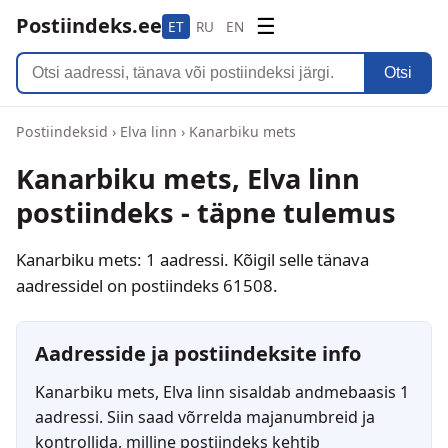
Postiindeks.ee
☰
ET
RU
EN
Otsi
Postiindeksid
›
Elva linn
›
Kanarbiku mets
Kanarbiku mets, Elva linn
postiindeks - täpne tulemus
Kanarbiku mets: 1 aadressi. Kõigil selle tänava
aadressidel on postiindeks 61508.
Aadresside ja postiindeksite info
Kanarbiku mets, Elva linn sisaldab andmebaasis 1
aadressi. Siin saad võrrelda majanumbreid ja
kontrollida, milline postiindeks kehtib