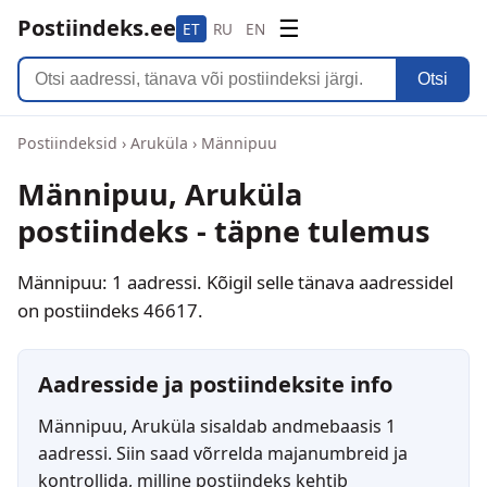
Postiindeks.ee
☰
ET
RU
EN
Otsi
Postiindeksid
›
Aruküla
›
Männipuu
Männipuu, Aruküla
postiindeks - täpne tulemus
Männipuu: 1 aadressi. Kõigil selle tänava aadressidel
on postiindeks 46617.
Aadresside ja postiindeksite info
Männipuu, Aruküla sisaldab andmebaasis 1
aadressi. Siin saad võrrelda majanumbreid ja
kontrollida, milline postiindeks kehtib