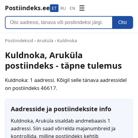
Postiindeks.ee
☰
ET
RU
EN
Otsi
Postiindeksid
›
Aruküla
›
Kuldnoka
Kuldnoka, Aruküla
postiindeks - täpne tulemus
Kuldnoka: 1 aadressi. Kõigil selle tänava aadressidel
on postiindeks 46617.
Aadresside ja postiindeksite info
Kuldnoka, Aruküla sisaldab andmebaasis 1
aadressi. Siin saad võrrelda majanumbreid ja
kontrollida, milline postiindeks kehtib