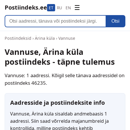
Postiindeks.ee
☰
ET
RU
EN
Otsi
Postiindeksid
›
Ärina küla
›
Vannuse
Vannuse, Ärina küla
postiindeks - täpne tulemus
Vannuse: 1 aadressi. Kõigil selle tänava aadressidel on
postiindeks 46235.
Aadresside ja postiindeksite info
Vannuse, Ärina küla sisaldab andmebaasis 1
aadressi. Siin saad võrrelda majanumbreid ja
kontrollida, milline postiindeks kehtib