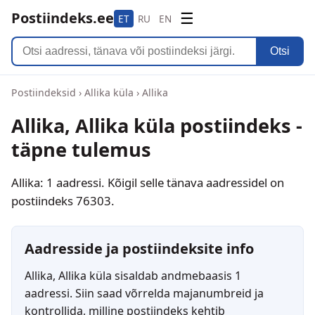
Postiindeks.ee
☰
ET
RU
EN
Otsi
Postiindeksid
›
Allika küla
›
Allika
Allika, Allika küla postiindeks -
täpne tulemus
Allika: 1 aadressi. Kõigil selle tänava aadressidel on
postiindeks 76303.
Aadresside ja postiindeksite info
Allika, Allika küla sisaldab andmebaasis 1
aadressi. Siin saad võrrelda majanumbreid ja
kontrollida, milline postiindeks kehtib