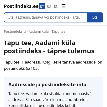
Postiindeks.ee
☰
ET
RU
EN
Otsi
Postiindeksid
›
Aadami küla
›
Tapu tee
Tapu tee, Aadami küla
postiindeks - täpne tulemus
Tapu tee: 1 aadressi. Kõigil selle tänava aadressidel on
postiindeks 62103.
Aadresside ja postiindeksite info
Tapu tee, Aadami küla sisaldab andmebaasis 1
aadressi. Siin saad võrrelda majanumbreid ja
kontrollida, milline postiindeks kehtib