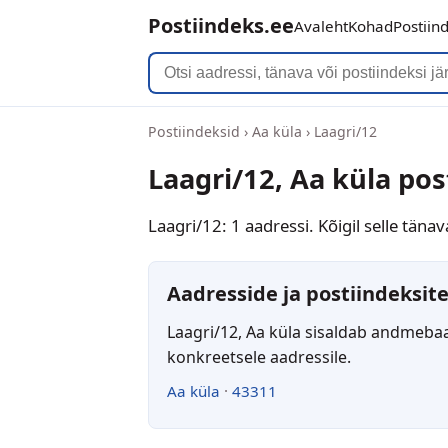
Postiindeks.ee
Avaleht
Kohad
Postiin
Postiindeksid
›
Aa küla
›
Laagri/12
Laagri/12, Aa küla po
Laagri/12: 1 aadressi. Kõigil selle tän
Aadresside ja postiindeksite
Laagri/12, Aa küla sisaldab andmebaas
konkreetsele aadressile.
Aa küla
·
43311