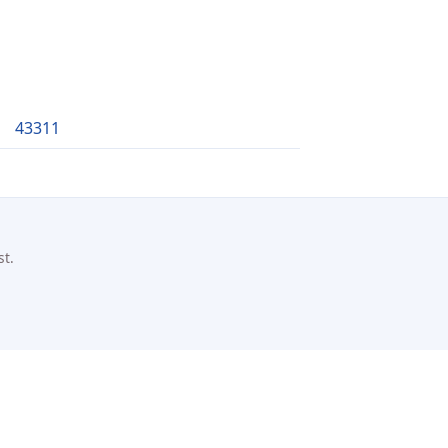
43311
st.