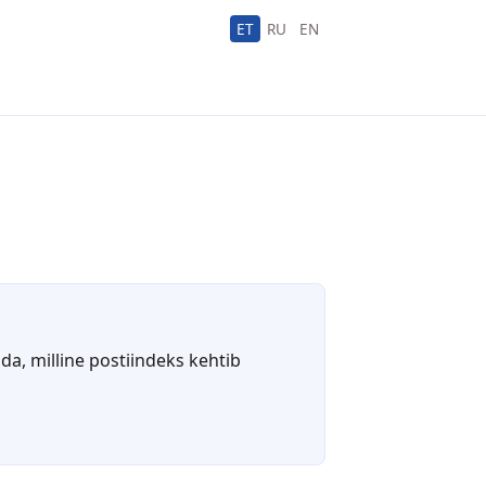
ET
RU
EN
da, milline postiindeks kehtib