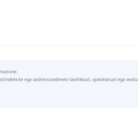
matiivne.
ostiindeksite ega aadressiandmete täielikkust, ajakohasust ega veatu