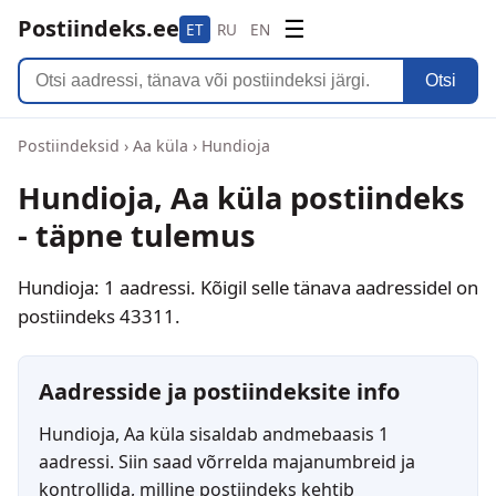
Postiindeks.ee
☰
ET
RU
EN
Otsi
Postiindeksid
›
Aa küla
›
Hundioja
Hundioja, Aa küla postiindeks
- täpne tulemus
Hundioja: 1 aadressi. Kõigil selle tänava aadressidel on
postiindeks 43311.
Aadresside ja postiindeksite info
Hundioja, Aa küla sisaldab andmebaasis 1
aadressi. Siin saad võrrelda majanumbreid ja
kontrollida, milline postiindeks kehtib