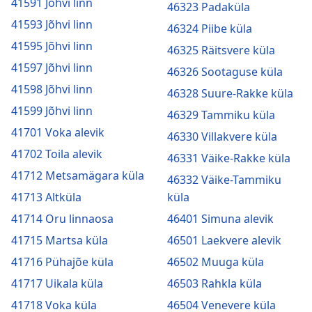
41591 Jõhvi linn
46323 Padaküla
41593 Jõhvi linn
46324 Piibe küla
41595 Jõhvi linn
46325 Räitsvere küla
41597 Jõhvi linn
46326 Sootaguse küla
41598 Jõhvi linn
46328 Suure-Rakke küla
41599 Jõhvi linn
46329 Tammiku küla
41701 Voka alevik
46330 Villakvere küla
41702 Toila alevik
46331 Väike-Rakke küla
41712 Metsamägara küla
46332 Väike-Tammiku
41713 Altküla
küla
41714 Oru linnaosa
46401 Simuna alevik
41715 Martsa küla
46501 Laekvere alevik
41716 Pühajõe küla
46502 Muuga küla
41717 Uikala küla
46503 Rahkla küla
41718 Voka küla
46504 Venevere küla