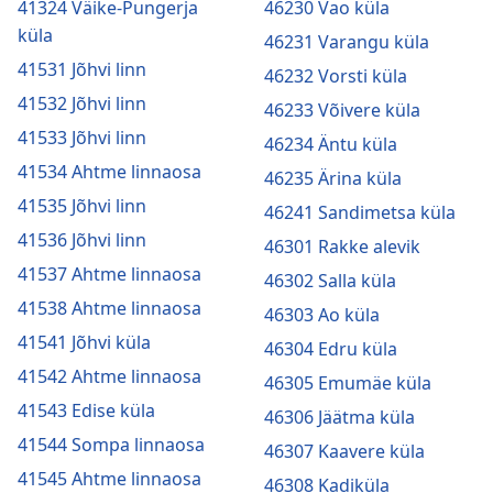
41324 Väike-Pungerja
46230 Vao küla
küla
46231 Varangu küla
41531 Jõhvi linn
46232 Vorsti küla
41532 Jõhvi linn
46233 Võivere küla
41533 Jõhvi linn
46234 Äntu küla
41534 Ahtme linnaosa
46235 Ärina küla
41535 Jõhvi linn
46241 Sandimetsa küla
41536 Jõhvi linn
46301 Rakke alevik
41537 Ahtme linnaosa
46302 Salla küla
41538 Ahtme linnaosa
46303 Ao küla
41541 Jõhvi küla
46304 Edru küla
41542 Ahtme linnaosa
46305 Emumäe küla
41543 Edise küla
46306 Jäätma küla
41544 Sompa linnaosa
46307 Kaavere küla
41545 Ahtme linnaosa
46308 Kadiküla