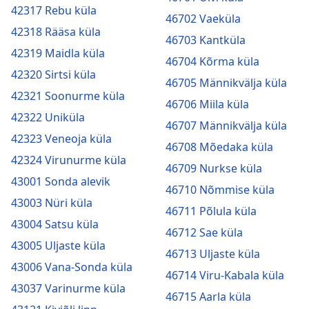
42317 Rebu küla
46702 Vaeküla
42318 Rääsa küla
46703 Kantküla
42319 Maidla küla
46704 Kõrma küla
42320 Sirtsi küla
46705 Männikvälja küla
42321 Soonurme küla
46706 Miila küla
42322 Uniküla
46707 Männikvälja küla
42323 Veneoja küla
46708 Mõedaka küla
42324 Virunurme küla
46709 Nurkse küla
43001 Sonda alevik
46710 Nõmmise küla
43003 Nüri küla
46711 Põlula küla
43004 Satsu küla
46712 Sae küla
43005 Uljaste küla
46713 Uljaste küla
43006 Vana-Sonda küla
46714 Viru-Kabala küla
43037 Varinurme küla
46715 Aarla küla