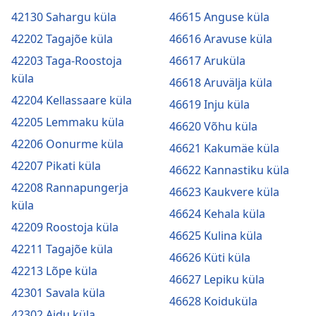
42130 Sahargu küla
46615 Anguse küla
42202 Tagajõe küla
46616 Aravuse küla
42203 Taga-Roostoja
46617 Aruküla
küla
46618 Aruvälja küla
42204 Kellassaare küla
46619 Inju küla
42205 Lemmaku küla
46620 Võhu küla
42206 Oonurme küla
46621 Kakumäe küla
42207 Pikati küla
46622 Kannastiku küla
42208 Rannapungerja
46623 Kaukvere küla
küla
46624 Kehala küla
42209 Roostoja küla
46625 Kulina küla
42211 Tagajõe küla
46626 Küti küla
42213 Lõpe küla
46627 Lepiku küla
42301 Savala küla
46628 Koiduküla
42302 Aidu küla