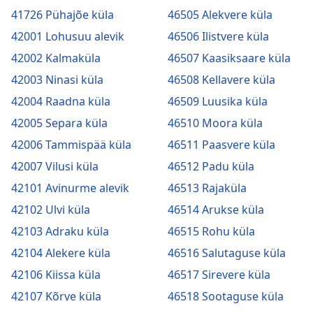
41726 Pühajõe küla
46505 Alekvere küla
42001 Lohusuu alevik
46506 Ilistvere küla
42002 Kalmaküla
46507 Kaasiksaare küla
42003 Ninasi küla
46508 Kellavere küla
42004 Raadna küla
46509 Luusika küla
42005 Separa küla
46510 Moora küla
42006 Tammispää küla
46511 Paasvere küla
42007 Vilusi küla
46512 Padu küla
42101 Avinurme alevik
46513 Rajaküla
42102 Ulvi küla
46514 Arukse küla
42103 Adraku küla
46515 Rohu küla
42104 Alekere küla
46516 Salutaguse küla
42106 Kiissa küla
46517 Sirevere küla
42107 Kõrve küla
46518 Sootaguse küla