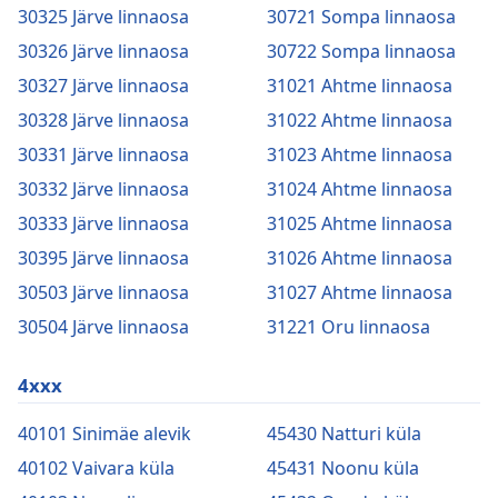
30325 Järve linnaosa
30721 Sompa linnaosa
30326 Järve linnaosa
30722 Sompa linnaosa
30327 Järve linnaosa
31021 Ahtme linnaosa
30328 Järve linnaosa
31022 Ahtme linnaosa
30331 Järve linnaosa
31023 Ahtme linnaosa
30332 Järve linnaosa
31024 Ahtme linnaosa
30333 Järve linnaosa
31025 Ahtme linnaosa
30395 Järve linnaosa
31026 Ahtme linnaosa
30503 Järve linnaosa
31027 Ahtme linnaosa
30504 Järve linnaosa
31221 Oru linnaosa
4xxx
40101 Sinimäe alevik
45430 Natturi küla
40102 Vaivara küla
45431 Noonu küla