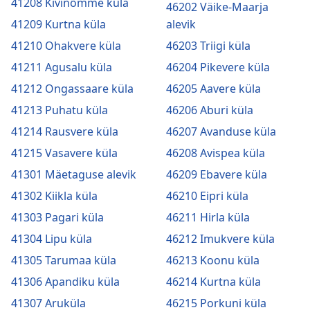
41208 Kivinõmme küla
46202 Väike-Maarja
41209 Kurtna küla
alevik
41210 Ohakvere küla
46203 Triigi küla
41211 Agusalu küla
46204 Pikevere küla
41212 Ongassaare küla
46205 Aavere küla
41213 Puhatu küla
46206 Aburi küla
41214 Rausvere küla
46207 Avanduse küla
41215 Vasavere küla
46208 Avispea küla
41301 Mäetaguse alevik
46209 Ebavere küla
41302 Kiikla küla
46210 Eipri küla
41303 Pagari küla
46211 Hirla küla
41304 Lipu küla
46212 Imukvere küla
41305 Tarumaa küla
46213 Koonu küla
41306 Apandiku küla
46214 Kurtna küla
41307 Aruküla
46215 Porkuni küla