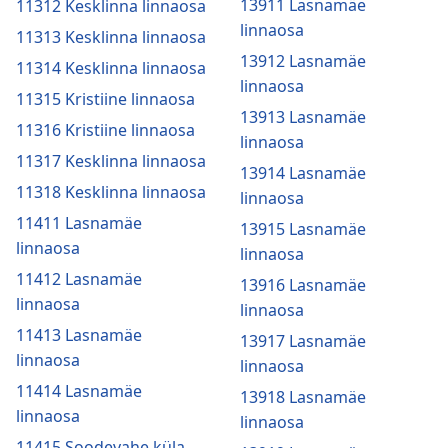
13911 Lasnamäe
11312 Kesklinna linnaosa
linnaosa
11313 Kesklinna linnaosa
13912 Lasnamäe
11314 Kesklinna linnaosa
linnaosa
11315 Kristiine linnaosa
13913 Lasnamäe
11316 Kristiine linnaosa
linnaosa
11317 Kesklinna linnaosa
13914 Lasnamäe
11318 Kesklinna linnaosa
linnaosa
11411 Lasnamäe
13915 Lasnamäe
linnaosa
linnaosa
11412 Lasnamäe
13916 Lasnamäe
linnaosa
linnaosa
11413 Lasnamäe
13917 Lasnamäe
linnaosa
linnaosa
11414 Lasnamäe
13918 Lasnamäe
linnaosa
linnaosa
11415 Soodevahe küla