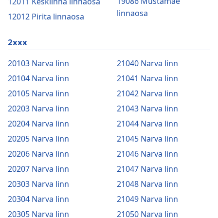
19086 Mustamäe
12011 Kesklinna linnaosa
linnaosa
12012 Pirita linnaosa
2xxx
20103 Narva linn
21040 Narva linn
20104 Narva linn
21041 Narva linn
20105 Narva linn
21042 Narva linn
20203 Narva linn
21043 Narva linn
20204 Narva linn
21044 Narva linn
20205 Narva linn
21045 Narva linn
20206 Narva linn
21046 Narva linn
20207 Narva linn
21047 Narva linn
20303 Narva linn
21048 Narva linn
20304 Narva linn
21049 Narva linn
20305 Narva linn
21050 Narva linn