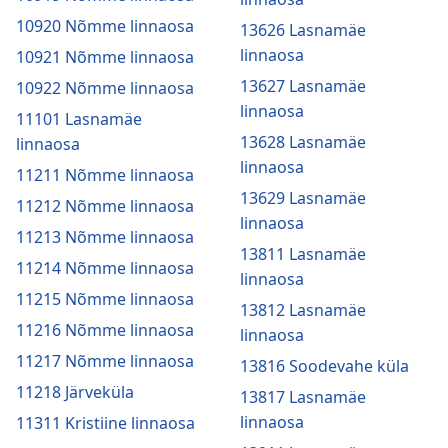
10920 Nõmme linnaosa
13626 Lasnamäe
linnaosa
10921 Nõmme linnaosa
13627 Lasnamäe
10922 Nõmme linnaosa
linnaosa
11101 Lasnamäe
13628 Lasnamäe
linnaosa
linnaosa
11211 Nõmme linnaosa
13629 Lasnamäe
11212 Nõmme linnaosa
linnaosa
11213 Nõmme linnaosa
13811 Lasnamäe
11214 Nõmme linnaosa
linnaosa
11215 Nõmme linnaosa
13812 Lasnamäe
11216 Nõmme linnaosa
linnaosa
11217 Nõmme linnaosa
13816 Soodevahe küla
11218 Järveküla
13817 Lasnamäe
linnaosa
11311 Kristiine linnaosa