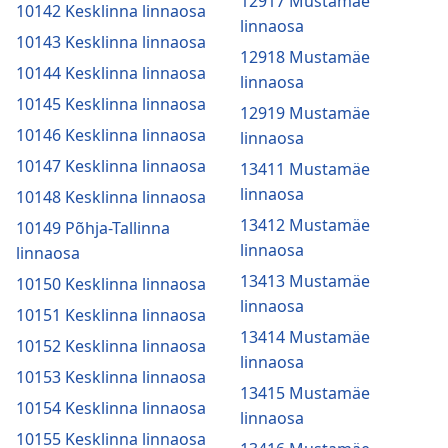
12917 Mustamäe
10142 Kesklinna linnaosa
linnaosa
10143 Kesklinna linnaosa
12918 Mustamäe
10144 Kesklinna linnaosa
linnaosa
10145 Kesklinna linnaosa
12919 Mustamäe
10146 Kesklinna linnaosa
linnaosa
10147 Kesklinna linnaosa
13411 Mustamäe
linnaosa
10148 Kesklinna linnaosa
13412 Mustamäe
10149 Põhja-Tallinna
linnaosa
linnaosa
13413 Mustamäe
10150 Kesklinna linnaosa
linnaosa
10151 Kesklinna linnaosa
13414 Mustamäe
10152 Kesklinna linnaosa
linnaosa
10153 Kesklinna linnaosa
13415 Mustamäe
10154 Kesklinna linnaosa
linnaosa
10155 Kesklinna linnaosa