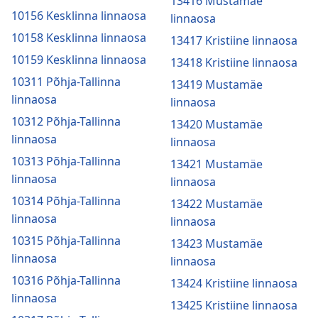
13416 Mustamäe
10156 Kesklinna linnaosa
linnaosa
10158 Kesklinna linnaosa
13417 Kristiine linnaosa
10159 Kesklinna linnaosa
13418 Kristiine linnaosa
10311 Põhja-Tallinna
13419 Mustamäe
linnaosa
linnaosa
10312 Põhja-Tallinna
13420 Mustamäe
linnaosa
linnaosa
10313 Põhja-Tallinna
13421 Mustamäe
linnaosa
linnaosa
10314 Põhja-Tallinna
13422 Mustamäe
linnaosa
linnaosa
10315 Põhja-Tallinna
13423 Mustamäe
linnaosa
linnaosa
10316 Põhja-Tallinna
13424 Kristiine linnaosa
linnaosa
13425 Kristiine linnaosa