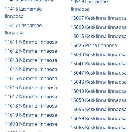
13919 Lasnamäe
11416 Lasnamäe
linnaosa
linnaosa
15007 Kesklinna linnaosa
11417 Lasnamäe
15009 Kesklinna linnaosa
linnaosa
15015 Kesklinna linnaosa
11611 Nõmme linnaosa
15026 Pirita linnaosa
11612 Nõmme linnaosa
15030 Kesklinna linnaosa
11613 Nõmme linnaosa
15041 Kesklinna linnaosa
11614 Nõmme linnaosa
15047 Kesklinna linnaosa
11615 Nõmme linnaosa
15048 Kesklinna linnaosa
11616 Nõmme linnaosa
15049 Kesklinna linnaosa
11617 Nõmme linnaosa
15050 Kesklinna linnaosa
11618 Nõmme linnaosa
15055 Kesklinna linnaosa
11619 Nõmme linnaosa
15059 Kesklinna linnaosa
11620 Nõmme linnaosa
15065 Kesklinna linnaosa