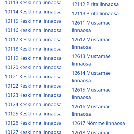
10113 Kesklinna linnaosa
12112 Pirita linnaosa
10114 Kesklinna linnaosa
12113 Pirita linnaosa
10115 Kesklinna linnaosa
12611 Mustamäe
10116 Kesklinna linnaosa
linnaosa
10117 Kesklinna linnaosa
12612 Mustamäe
linnaosa
10118 Kesklinna linnaosa
12613 Mustamäe
10119 Kesklinna linnaosa
linnaosa
10120 Kesklinna linnaosa
12614 Mustamäe
10121 Kesklinna linnaosa
linnaosa
10122 Kesklinna linnaosa
12615 Mustamäe
10123 Kesklinna linnaosa
linnaosa
10124 Kesklinna linnaosa
12616 Mustamäe
10125 Kesklinna linnaosa
linnaosa
10126 Kesklinna linnaosa
12617 Nõmme linnaosa
10127 Kesklinna linnaosa
12618 Mustamäe