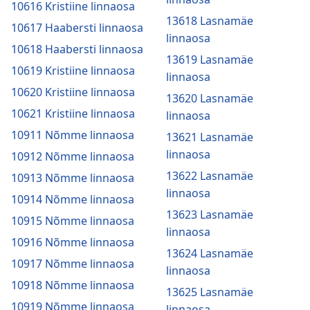
10616 Kristiine linnaosa
13618 Lasnamäe
10617 Haabersti linnaosa
linnaosa
10618 Haabersti linnaosa
13619 Lasnamäe
10619 Kristiine linnaosa
linnaosa
10620 Kristiine linnaosa
13620 Lasnamäe
10621 Kristiine linnaosa
linnaosa
10911 Nõmme linnaosa
13621 Lasnamäe
linnaosa
10912 Nõmme linnaosa
13622 Lasnamäe
10913 Nõmme linnaosa
linnaosa
10914 Nõmme linnaosa
13623 Lasnamäe
10915 Nõmme linnaosa
linnaosa
10916 Nõmme linnaosa
13624 Lasnamäe
10917 Nõmme linnaosa
linnaosa
10918 Nõmme linnaosa
13625 Lasnamäe
10919 Nõmme linnaosa
linnaosa