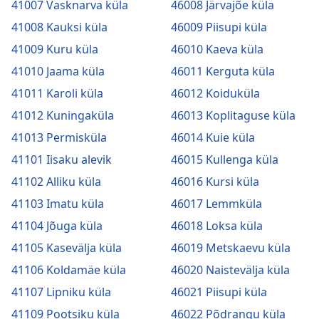
41007 Vasknarva küla
46008 Järvajõe küla
41008 Kauksi küla
46009 Piisupi küla
41009 Kuru küla
46010 Kaeva küla
41010 Jaama küla
46011 Kerguta küla
41011 Karoli küla
46012 Koiduküla
41012 Kuningaküla
46013 Koplitaguse küla
41013 Permisküla
46014 Kuie küla
41101 Iisaku alevik
46015 Kullenga küla
41102 Alliku küla
46016 Kursi küla
41103 Imatu küla
46017 Lemmküla
41104 Jõuga küla
46018 Loksa küla
41105 Kasevälja küla
46019 Metskaevu küla
41106 Koldamäe küla
46020 Naistevälja küla
41107 Lipniku küla
46021 Piisupi küla
41109 Pootsiku küla
46022 Põdrangu küla