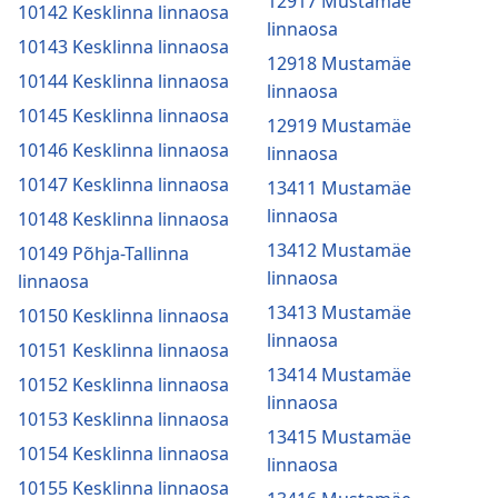
12917 Mustamäe
10142 Kesklinna linnaosa
linnaosa
10143 Kesklinna linnaosa
12918 Mustamäe
10144 Kesklinna linnaosa
linnaosa
10145 Kesklinna linnaosa
12919 Mustamäe
10146 Kesklinna linnaosa
linnaosa
10147 Kesklinna linnaosa
13411 Mustamäe
linnaosa
10148 Kesklinna linnaosa
13412 Mustamäe
10149 Põhja-Tallinna
linnaosa
linnaosa
13413 Mustamäe
10150 Kesklinna linnaosa
linnaosa
10151 Kesklinna linnaosa
13414 Mustamäe
10152 Kesklinna linnaosa
linnaosa
10153 Kesklinna linnaosa
13415 Mustamäe
10154 Kesklinna linnaosa
linnaosa
10155 Kesklinna linnaosa