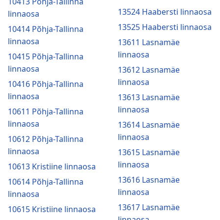
10413 Põhja-Tallinna
13524 Haabersti linnaosa
linnaosa
13525 Haabersti linnaosa
10414 Põhja-Tallinna
linnaosa
13611 Lasnamäe
linnaosa
10415 Põhja-Tallinna
linnaosa
13612 Lasnamäe
linnaosa
10416 Põhja-Tallinna
linnaosa
13613 Lasnamäe
linnaosa
10611 Põhja-Tallinna
linnaosa
13614 Lasnamäe
linnaosa
10612 Põhja-Tallinna
linnaosa
13615 Lasnamäe
linnaosa
10613 Kristiine linnaosa
13616 Lasnamäe
10614 Põhja-Tallinna
linnaosa
linnaosa
13617 Lasnamäe
10615 Kristiine linnaosa
linnaosa