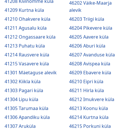
41208 Kivinõmme küla
46202 Väike-Maarja
41209 Kurtna küla
alevik
41210 Ohakvere küla
46203 Triigi küla
41211 Agusalu küla
46204 Pikevere küla
41212 Ongassaare küla
46205 Aavere küla
41213 Puhatu küla
46206 Aburi küla
41214 Rausvere küla
46207 Avanduse küla
41215 Vasavere küla
46208 Avispea küla
41301 Mäetaguse alevik
46209 Ebavere küla
41302 Kiikla küla
46210 Eipri küla
41303 Pagari küla
46211 Hirla küla
41304 Lipu küla
46212 Imukvere küla
41305 Tarumaa küla
46213 Koonu küla
41306 Apandiku küla
46214 Kurtna küla
41307 Aruküla
46215 Porkuni küla