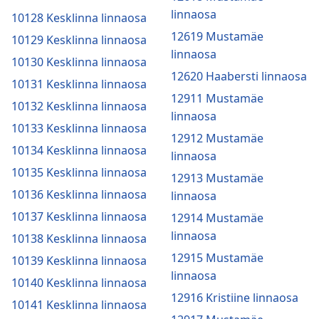
linnaosa
10128 Kesklinna linnaosa
12619 Mustamäe
10129 Kesklinna linnaosa
linnaosa
10130 Kesklinna linnaosa
12620 Haabersti linnaosa
10131 Kesklinna linnaosa
12911 Mustamäe
10132 Kesklinna linnaosa
linnaosa
10133 Kesklinna linnaosa
12912 Mustamäe
10134 Kesklinna linnaosa
linnaosa
10135 Kesklinna linnaosa
12913 Mustamäe
10136 Kesklinna linnaosa
linnaosa
10137 Kesklinna linnaosa
12914 Mustamäe
linnaosa
10138 Kesklinna linnaosa
12915 Mustamäe
10139 Kesklinna linnaosa
linnaosa
10140 Kesklinna linnaosa
12916 Kristiine linnaosa
10141 Kesklinna linnaosa