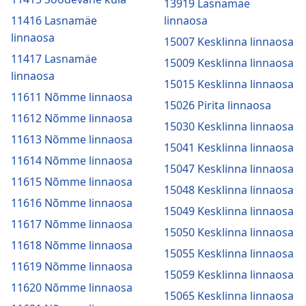
13919 Lasnamäe
11416 Lasnamäe
linnaosa
linnaosa
15007 Kesklinna linnaosa
11417 Lasnamäe
15009 Kesklinna linnaosa
linnaosa
15015 Kesklinna linnaosa
11611 Nõmme linnaosa
15026 Pirita linnaosa
11612 Nõmme linnaosa
15030 Kesklinna linnaosa
11613 Nõmme linnaosa
15041 Kesklinna linnaosa
11614 Nõmme linnaosa
15047 Kesklinna linnaosa
11615 Nõmme linnaosa
15048 Kesklinna linnaosa
11616 Nõmme linnaosa
15049 Kesklinna linnaosa
11617 Nõmme linnaosa
15050 Kesklinna linnaosa
11618 Nõmme linnaosa
15055 Kesklinna linnaosa
11619 Nõmme linnaosa
15059 Kesklinna linnaosa
11620 Nõmme linnaosa
15065 Kesklinna linnaosa