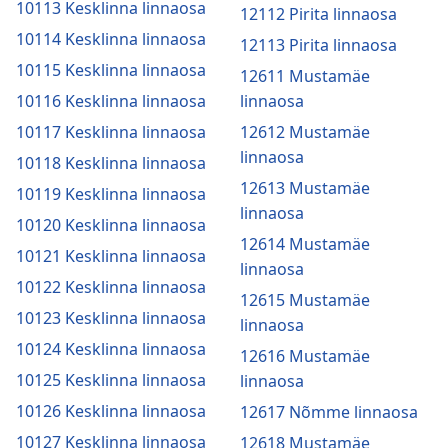
10113 Kesklinna linnaosa
12112 Pirita linnaosa
10114 Kesklinna linnaosa
12113 Pirita linnaosa
10115 Kesklinna linnaosa
12611 Mustamäe
10116 Kesklinna linnaosa
linnaosa
10117 Kesklinna linnaosa
12612 Mustamäe
linnaosa
10118 Kesklinna linnaosa
12613 Mustamäe
10119 Kesklinna linnaosa
linnaosa
10120 Kesklinna linnaosa
12614 Mustamäe
10121 Kesklinna linnaosa
linnaosa
10122 Kesklinna linnaosa
12615 Mustamäe
10123 Kesklinna linnaosa
linnaosa
10124 Kesklinna linnaosa
12616 Mustamäe
10125 Kesklinna linnaosa
linnaosa
10126 Kesklinna linnaosa
12617 Nõmme linnaosa
10127 Kesklinna linnaosa
12618 Mustamäe