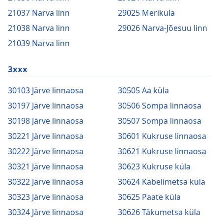
21037 Narva linn
29025 Meriküla
21038 Narva linn
29026 Narva-Jõesuu linn
21039 Narva linn
3xxx
30103 Järve linnaosa
30505 Aa küla
30197 Järve linnaosa
30506 Sompa linnaosa
30198 Järve linnaosa
30507 Sompa linnaosa
30221 Järve linnaosa
30601 Kukruse linnaosa
30222 Järve linnaosa
30621 Kukruse linnaosa
30321 Järve linnaosa
30623 Kukruse küla
30322 Järve linnaosa
30624 Kabelimetsa küla
30323 Järve linnaosa
30625 Paate küla
30324 Järve linnaosa
30626 Täkumetsa küla