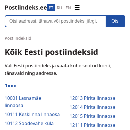
Postiindeks.ee
☰
ET
RU
EN
Otsi
Postiindeksid
Kõik Eesti postiindeksid
Vali Eesti postiindeks ja vaata kohe seotud kohti,
tänavaid ning aadresse.
1xxx
10001 Lasnamäe
12013 Pirita linnaosa
linnaosa
12014 Pirita linnaosa
10111 Kesklinna linnaosa
12015 Pirita linnaosa
10112 Soodevahe küla
12111 Pirita linnaosa