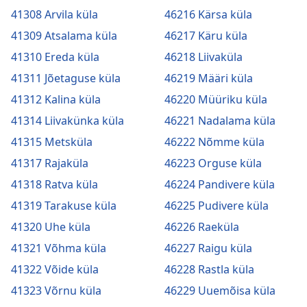
41308 Arvila küla
46216 Kärsa küla
41309 Atsalama küla
46217 Käru küla
41310 Ereda küla
46218 Liivaküla
41311 Jõetaguse küla
46219 Määri küla
41312 Kalina küla
46220 Müüriku küla
41314 Liivakünka küla
46221 Nadalama küla
41315 Metsküla
46222 Nõmme küla
41317 Rajaküla
46223 Orguse küla
41318 Ratva küla
46224 Pandivere küla
41319 Tarakuse küla
46225 Pudivere küla
41320 Uhe küla
46226 Raeküla
41321 Võhma küla
46227 Raigu küla
41322 Võide küla
46228 Rastla küla
41323 Võrnu küla
46229 Uuemõisa küla