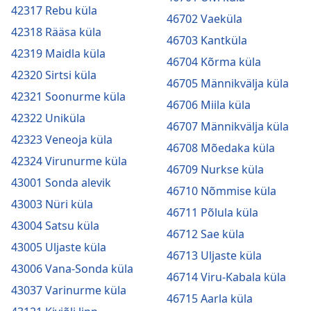
42317 Rebu küla
46702 Vaeküla
42318 Rääsa küla
46703 Kantküla
42319 Maidla küla
46704 Kõrma küla
42320 Sirtsi küla
46705 Männikvälja küla
42321 Soonurme küla
46706 Miila küla
42322 Uniküla
46707 Männikvälja küla
42323 Veneoja küla
46708 Mõedaka küla
42324 Virunurme küla
46709 Nurkse küla
43001 Sonda alevik
46710 Nõmmise küla
43003 Nüri küla
46711 Põlula küla
43004 Satsu küla
46712 Sae küla
43005 Uljaste küla
46713 Uljaste küla
43006 Vana-Sonda küla
46714 Viru-Kabala küla
43037 Varinurme küla
46715 Aarla küla