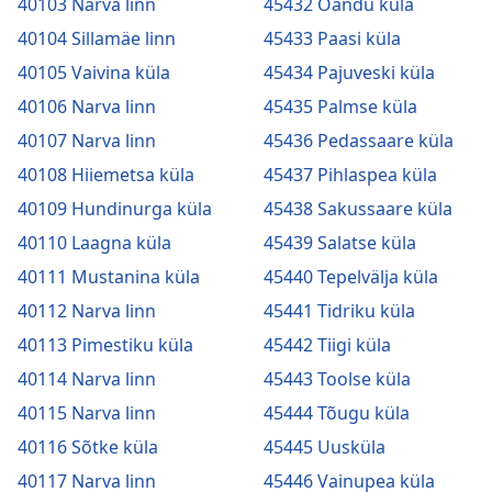
40103 Narva linn
45432 Oandu küla
40104 Sillamäe linn
45433 Paasi küla
40105 Vaivina küla
45434 Pajuveski küla
40106 Narva linn
45435 Palmse küla
40107 Narva linn
45436 Pedassaare küla
40108 Hiiemetsa küla
45437 Pihlaspea küla
40109 Hundinurga küla
45438 Sakussaare küla
40110 Laagna küla
45439 Salatse küla
40111 Mustanina küla
45440 Tepelvälja küla
40112 Narva linn
45441 Tidriku küla
40113 Pimestiku küla
45442 Tiigi küla
40114 Narva linn
45443 Toolse küla
40115 Narva linn
45444 Tõugu küla
40116 Sõtke küla
45445 Uusküla
40117 Narva linn
45446 Vainupea küla