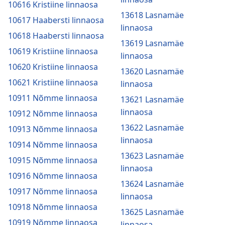
10616 Kristiine linnaosa
13618 Lasnamäe
10617 Haabersti linnaosa
linnaosa
10618 Haabersti linnaosa
13619 Lasnamäe
10619 Kristiine linnaosa
linnaosa
10620 Kristiine linnaosa
13620 Lasnamäe
10621 Kristiine linnaosa
linnaosa
10911 Nõmme linnaosa
13621 Lasnamäe
linnaosa
10912 Nõmme linnaosa
13622 Lasnamäe
10913 Nõmme linnaosa
linnaosa
10914 Nõmme linnaosa
13623 Lasnamäe
10915 Nõmme linnaosa
linnaosa
10916 Nõmme linnaosa
13624 Lasnamäe
10917 Nõmme linnaosa
linnaosa
10918 Nõmme linnaosa
13625 Lasnamäe
10919 Nõmme linnaosa
linnaosa