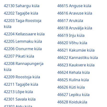
42130 Sahargu küla
46615 Anguse küla
42202 Tagajõe küla
46616 Aravuse küla
42203 Taga-Roostoja
46617 Aruküla
küla
46618 Aruvälja küla
42204 Kellassaare küla
46619 Inju küla
42205 Lemmaku küla
46620 Võhu küla
42206 Oonurme küla
46621 Kakumäe küla
42207 Pikati küla
46622 Kannastiku küla
42208 Rannapungerja
46623 Kaukvere küla
küla
46624 Kehala küla
42209 Roostoja küla
46625 Kulina küla
42211 Tagajõe küla
46626 Küti küla
42213 Lõpe küla
46627 Lepiku küla
42301 Savala küla
46628 Koiduküla
42302 Aidu küla