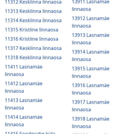
13911 Lasnamäe
11312 Kesklinna linnaosa
linnaosa
11313 Kesklinna linnaosa
13912 Lasnamäe
11314 Kesklinna linnaosa
linnaosa
11315 Kristiine linnaosa
13913 Lasnamäe
11316 Kristiine linnaosa
linnaosa
11317 Kesklinna linnaosa
13914 Lasnamäe
11318 Kesklinna linnaosa
linnaosa
11411 Lasnamäe
13915 Lasnamäe
linnaosa
linnaosa
11412 Lasnamäe
13916 Lasnamäe
linnaosa
linnaosa
11413 Lasnamäe
13917 Lasnamäe
linnaosa
linnaosa
11414 Lasnamäe
13918 Lasnamäe
linnaosa
linnaosa
11415 Soodevahe küla