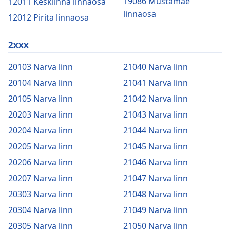
19086 Mustamäe
12011 Kesklinna linnaosa
linnaosa
12012 Pirita linnaosa
2xxx
20103 Narva linn
21040 Narva linn
20104 Narva linn
21041 Narva linn
20105 Narva linn
21042 Narva linn
20203 Narva linn
21043 Narva linn
20204 Narva linn
21044 Narva linn
20205 Narva linn
21045 Narva linn
20206 Narva linn
21046 Narva linn
20207 Narva linn
21047 Narva linn
20303 Narva linn
21048 Narva linn
20304 Narva linn
21049 Narva linn
20305 Narva linn
21050 Narva linn