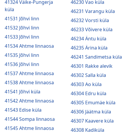
41324 Väike-Pungerja
46230 Vao küla
küla
46231 Varangu küla
41531 Jõhvi linn
46232 Vorsti küla
41532 Jõhvi linn
46233 Võivere küla
41533 Jõhvi linn
46234 Äntu küla
41534 Ahtme linnaosa
46235 Ärina küla
41535 Jõhvi linn
46241 Sandimetsa küla
41536 Jõhvi linn
46301 Rakke alevik
41537 Ahtme linnaosa
46302 Salla küla
41538 Ahtme linnaosa
46303 Ao küla
41541 Jõhvi küla
46304 Edru küla
41542 Ahtme linnaosa
46305 Emumäe küla
41543 Edise küla
46306 Jäätma küla
41544 Sompa linnaosa
46307 Kaavere küla
41545 Ahtme linnaosa
46308 Kadiküla