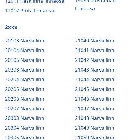
19086 Mustamäe
12011 Kesklinna linnaosa
linnaosa
12012 Pirita linnaosa
2xxx
20103 Narva linn
21040 Narva linn
20104 Narva linn
21041 Narva linn
20105 Narva linn
21042 Narva linn
20203 Narva linn
21043 Narva linn
20204 Narva linn
21044 Narva linn
20205 Narva linn
21045 Narva linn
20206 Narva linn
21046 Narva linn
20207 Narva linn
21047 Narva linn
20303 Narva linn
21048 Narva linn
20304 Narva linn
21049 Narva linn
20305 Narva linn
21050 Narva linn