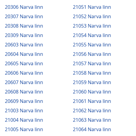
20306 Narva linn
21051 Narva linn
20307 Narva linn
21052 Narva linn
20308 Narva linn
21053 Narva linn
20309 Narva linn
21054 Narva linn
20603 Narva linn
21055 Narva linn
20604 Narva linn
21056 Narva linn
20605 Narva linn
21057 Narva linn
20606 Narva linn
21058 Narva linn
20607 Narva linn
21059 Narva linn
20608 Narva linn
21060 Narva linn
20609 Narva linn
21061 Narva linn
21003 Narva linn
21062 Narva linn
21004 Narva linn
21063 Narva linn
21005 Narva linn
21064 Narva linn