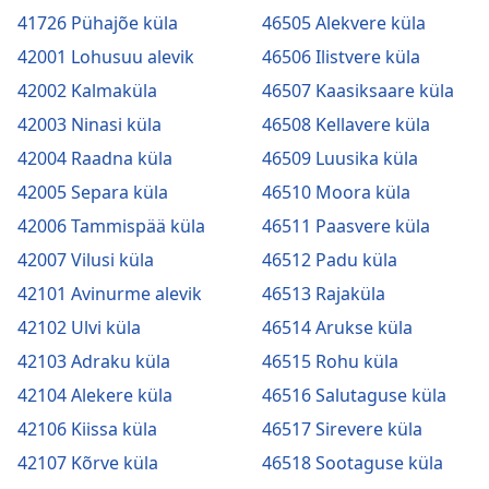
41726 Pühajõe küla
46505 Alekvere küla
42001 Lohusuu alevik
46506 Ilistvere küla
42002 Kalmaküla
46507 Kaasiksaare küla
42003 Ninasi küla
46508 Kellavere küla
42004 Raadna küla
46509 Luusika küla
42005 Separa küla
46510 Moora küla
42006 Tammispää küla
46511 Paasvere küla
42007 Vilusi küla
46512 Padu küla
42101 Avinurme alevik
46513 Rajaküla
42102 Ulvi küla
46514 Arukse küla
42103 Adraku küla
46515 Rohu küla
42104 Alekere küla
46516 Salutaguse küla
42106 Kiissa küla
46517 Sirevere küla
42107 Kõrve küla
46518 Sootaguse küla