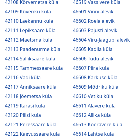
42108 Kõrvemetsa küla
46519 Vassivere küla
42109 Kõveriku küla
46601 Vinni alevik
42110 Laekannu küla
46602 Roela alevik
42111 Lepiksaare küla
46603 Pajusti alevik
42112 Maetsma küla
46604 Viru-Jaagupi alevik
42113 Paadenurme küla
46605 Kadila küla
42114 Sälliksaare küla
46606 Tudu alevik
42115 Tammessaare küla
46607 Piira küla
42116 Vadi küla
46608 Karkuse küla
42117 Änniksaare küla
46609 Mõdriku küla
42118 Jõemetsa küla
46610 Vetiku küla
42119 Kärasi küla
46611 Alavere küla
42120 Piilsi küla
46612 Allika küla
42121 Peressaare küla
46613 Koeravere küla
42122 Kaevussaare küla
46614 Lähtse küla