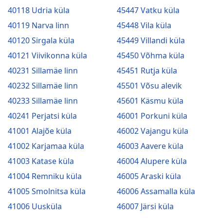
40118 Udria küla
45447 Vatku küla
40119 Narva linn
45448 Vila küla
40120 Sirgala küla
45449 Villandi küla
40121 Viivikonna küla
45450 Võhma küla
40231 Sillamäe linn
45451 Rutja küla
40232 Sillamäe linn
45501 Võsu alevik
40233 Sillamäe linn
45601 Käsmu küla
40241 Perjatsi küla
46001 Porkuni küla
41001 Alajõe küla
46002 Vajangu küla
41002 Karjamaa küla
46003 Aavere küla
41003 Katase küla
46004 Alupere küla
41004 Remniku küla
46005 Araski küla
41005 Smolnitsa küla
46006 Assamalla küla
41006 Uusküla
46007 Järsi küla