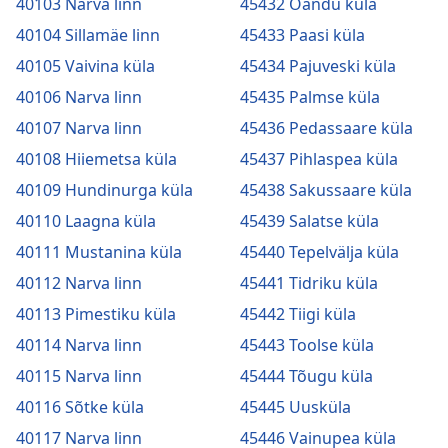
40103 Narva linn
45432 Oandu küla
40104 Sillamäe linn
45433 Paasi küla
40105 Vaivina küla
45434 Pajuveski küla
40106 Narva linn
45435 Palmse küla
40107 Narva linn
45436 Pedassaare küla
40108 Hiiemetsa küla
45437 Pihlaspea küla
40109 Hundinurga küla
45438 Sakussaare küla
40110 Laagna küla
45439 Salatse küla
40111 Mustanina küla
45440 Tepelvälja küla
40112 Narva linn
45441 Tidriku küla
40113 Pimestiku küla
45442 Tiigi küla
40114 Narva linn
45443 Toolse küla
40115 Narva linn
45444 Tõugu küla
40116 Sõtke küla
45445 Uusküla
40117 Narva linn
45446 Vainupea küla