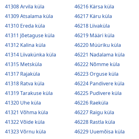
41308 Arvila küla
46216 Kärsa küla
41309 Atsalama küla
46217 Käru küla
41310 Ereda küla
46218 Liivaküla
41311 Jõetaguse küla
46219 Määri küla
41312 Kalina küla
46220 Müüriku küla
41314 Liivakünka küla
46221 Nadalama küla
41315 Metsküla
46222 Nõmme küla
41317 Rajaküla
46223 Orguse küla
41318 Ratva küla
46224 Pandivere küla
41319 Tarakuse küla
46225 Pudivere küla
41320 Uhe küla
46226 Raeküla
41321 Võhma küla
46227 Raigu küla
41322 Võide küla
46228 Rastla küla
41323 Võrnu küla
46229 Uuemõisa küla