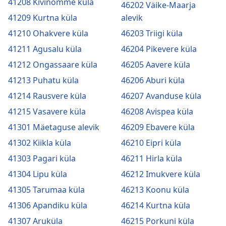
41208 Kivinõmme küla
46202 Väike-Maarja
41209 Kurtna küla
alevik
41210 Ohakvere küla
46203 Triigi küla
41211 Agusalu küla
46204 Pikevere küla
41212 Ongassaare küla
46205 Aavere küla
41213 Puhatu küla
46206 Aburi küla
41214 Rausvere küla
46207 Avanduse küla
41215 Vasavere küla
46208 Avispea küla
41301 Mäetaguse alevik
46209 Ebavere küla
41302 Kiikla küla
46210 Eipri küla
41303 Pagari küla
46211 Hirla küla
41304 Lipu küla
46212 Imukvere küla
41305 Tarumaa küla
46213 Koonu küla
41306 Apandiku küla
46214 Kurtna küla
41307 Aruküla
46215 Porkuni küla