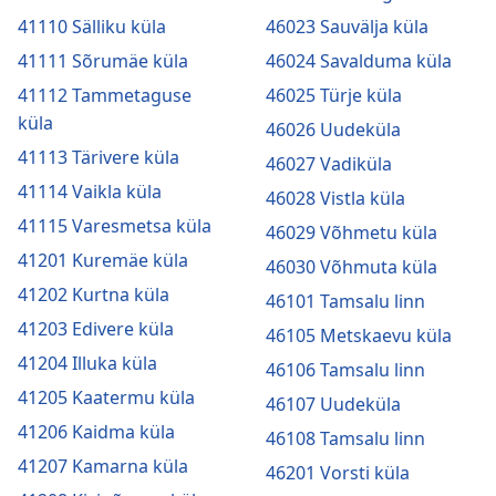
41110 Sälliku küla
46023 Sauvälja küla
41111 Sõrumäe küla
46024 Savalduma küla
41112 Tammetaguse
46025 Türje küla
küla
46026 Uudeküla
41113 Tärivere küla
46027 Vadiküla
41114 Vaikla küla
46028 Vistla küla
41115 Varesmetsa küla
46029 Võhmetu küla
41201 Kuremäe küla
46030 Võhmuta küla
41202 Kurtna küla
46101 Tamsalu linn
41203 Edivere küla
46105 Metskaevu küla
41204 Illuka küla
46106 Tamsalu linn
41205 Kaatermu küla
46107 Uudeküla
41206 Kaidma küla
46108 Tamsalu linn
41207 Kamarna küla
46201 Vorsti küla