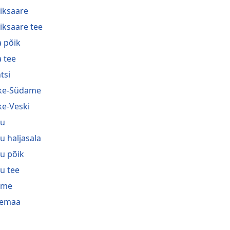
diksaare
diksaare tee
a põik
a tee
tsi
ke-Südame
ke-Veski
su
u haljasala
u põik
u tee
sme
remaa