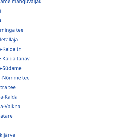
ame mänguväljak
i
u
minga tee
letallaja
-Kalda tn
-Kalda tänav
e-Südame
s-Nõmme tee
tra tee
a-Kalda
a-Vaikna
atare
kijärve