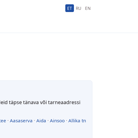
ET
RU
EN
deid täpse tänava või tarneaadressi
tee
·
Aasaserva
·
Aida
·
Ainsoo
·
Allika tn