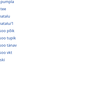
 pumpla
 tee
atalu
atalu/1
soo põik
soo tupik
soo tänav
soo vkt
ski