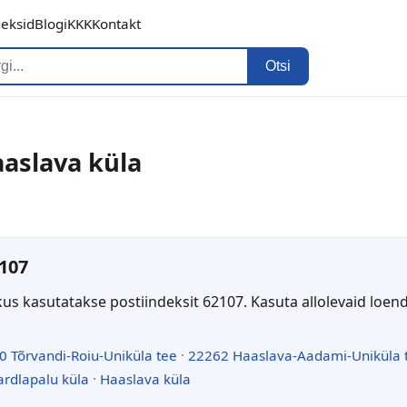
deksid
Blogi
KKK
Kontakt
Otsi
aaslava küla
107
kus kasutatakse postiindeksit 62107. Kasuta allolevaid loen
0 Tõrvandi-Roiu-Uniküla tee
·
22262 Haaslava-Aadami-Uniküla 
ardlapalu küla
·
Haaslava küla