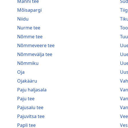
Männi tee
Süd
Mõisapargi
Tiig
Niidu
Tik
Nurme tee
Too
Nõmme tee
Tuu
Nõmmeveere tee
Uue
Nõmmevälja tee
Uue
Nõmmiku
Uu
Oja
Uu
Ojakääru
Vah
Paju haljasala
Van
Paju tee
Van
Pajusalu tee
Van
Pajuvitsa tee
Vee
Papli tee
Ves