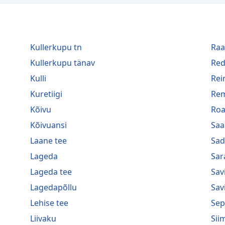
Kullerkupu tn
Raa
Kullerkupu tänav
Red
Kulli
Rei
Kuretiigi
Rem
Kõivu
Ro
Kõivuansi
Saa
Laane tee
Sad
Lageda
Sar
Lageda tee
Sav
Lagedapõllu
Sav
Lehise tee
Sep
Liivaku
Sii