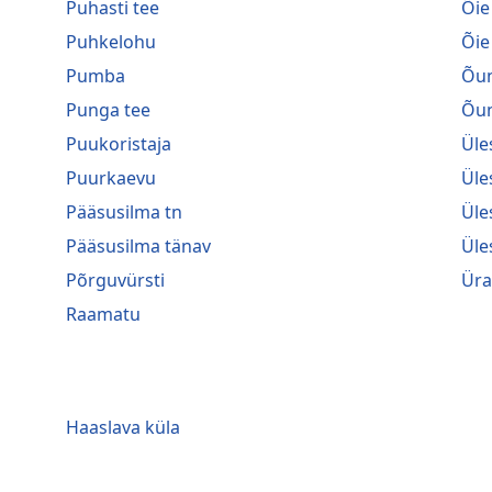
Puhasti tee
Õie
Puhkelohu
Õie
Pumba
Õun
Punga tee
Õun
Puukoristaja
Üle
Puurkaevu
Üle
Pääsusilma tn
Üle
Pääsusilma tänav
Üle
Põrguvürsti
Üra
Raamatu
Haaslava küla