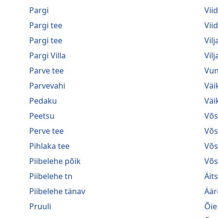
Pargi
Vii
Pargi tee
Vii
Pargi tee
Vilj
Pargi Villa
Vilj
Parve tee
Vun
Parvevahi
Väi
Pedaku
Väi
Peetsu
Võ
Perve tee
Võs
Pihlaka tee
Võs
Piibelehe põik
Võs
Piibelehe tn
Äit
Piibelehe tänav
Ää
Pruuli
Õie