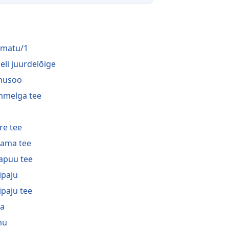
matu/1
eli juurdelõige
nusoo
melga tee
a
re tee
ama tee
apuu tee
ipaju
ipaju tee
a
mu