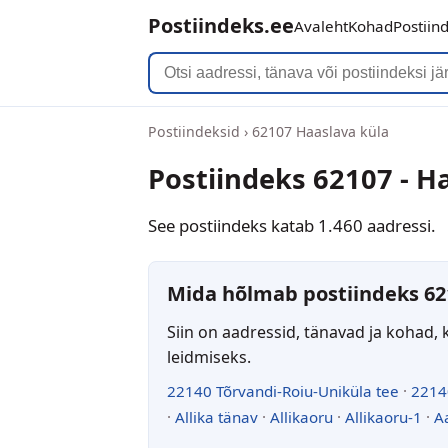
Postiindeks.ee
Avaleht
Kohad
Postiin
Postiindeksid
›
62107 Haaslava küla
Postiindeks 62107 - H
See postiindeks katab 1.460 aadressi.
Mida hõlmab postiindeks 62
Siin on aadressid, tänavad ja kohad, 
leidmiseks.
22140 Tõrvandi-Roiu-Uniküla tee
·
2214
·
Allika tänav
·
Allikaoru
·
Allikaoru-1
·
A