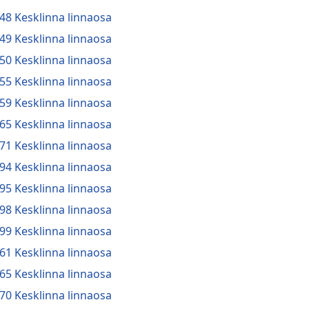
48 Kesklinna linnaosa
49 Kesklinna linnaosa
50 Kesklinna linnaosa
55 Kesklinna linnaosa
59 Kesklinna linnaosa
65 Kesklinna linnaosa
71 Kesklinna linnaosa
94 Kesklinna linnaosa
95 Kesklinna linnaosa
98 Kesklinna linnaosa
99 Kesklinna linnaosa
61 Kesklinna linnaosa
65 Kesklinna linnaosa
70 Kesklinna linnaosa