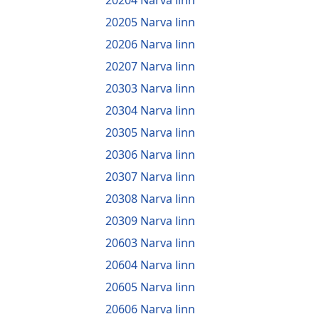
20205 Narva linn
20206 Narva linn
20207 Narva linn
20303 Narva linn
20304 Narva linn
20305 Narva linn
20306 Narva linn
20307 Narva linn
20308 Narva linn
20309 Narva linn
20603 Narva linn
20604 Narva linn
20605 Narva linn
20606 Narva linn