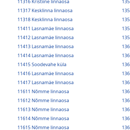
11316 Kristiine linnaosa
135
11317 Kesklinna linnaosa
135
11318 Kesklinna linnaosa
135
11411 Lasnamäe linnaosa
135
11412 Lasnamäe linnaosa
135
11413 Lasnamäe linnaosa
136
11414 Lasnamäe linnaosa
136
11415 Soodevahe küla
136
11416 Lasnamäe linnaosa
136
11417 Lasnamäe linnaosa
136
11611 Nõmme linnaosa
136
11612 Nõmme linnaosa
136
11613 Nõmme linnaosa
136
11614 Nõmme linnaosa
136
11615 Nõmme linnaosa
136