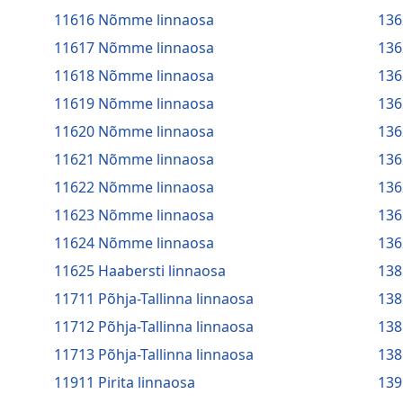
11616 Nõmme linnaosa
136
11617 Nõmme linnaosa
136
11618 Nõmme linnaosa
136
11619 Nõmme linnaosa
136
11620 Nõmme linnaosa
136
11621 Nõmme linnaosa
136
11622 Nõmme linnaosa
136
11623 Nõmme linnaosa
136
11624 Nõmme linnaosa
136
11625 Haabersti linnaosa
138
11711 Põhja-Tallinna linnaosa
138
11712 Põhja-Tallinna linnaosa
138
11713 Põhja-Tallinna linnaosa
138
11911 Pirita linnaosa
139