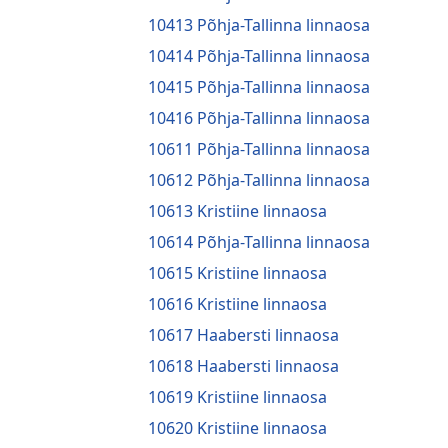
10413 Põhja-Tallinna linnaosa
10414 Põhja-Tallinna linnaosa
10415 Põhja-Tallinna linnaosa
10416 Põhja-Tallinna linnaosa
10611 Põhja-Tallinna linnaosa
10612 Põhja-Tallinna linnaosa
10613 Kristiine linnaosa
10614 Põhja-Tallinna linnaosa
10615 Kristiine linnaosa
10616 Kristiine linnaosa
10617 Haabersti linnaosa
10618 Haabersti linnaosa
10619 Kristiine linnaosa
10620 Kristiine linnaosa