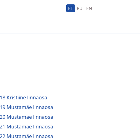
ET
RU
EN
18 Kristiine linnaosa
19 Mustamäe linnaosa
20 Mustamäe linnaosa
21 Mustamäe linnaosa
22 Mustamäe linnaosa