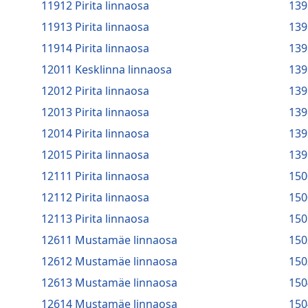
11912 Pirita linnaosa
139
11913 Pirita linnaosa
139
11914 Pirita linnaosa
139
12011 Kesklinna linnaosa
139
12012 Pirita linnaosa
139
12013 Pirita linnaosa
139
12014 Pirita linnaosa
139
12015 Pirita linnaosa
139
12111 Pirita linnaosa
150
12112 Pirita linnaosa
150
12113 Pirita linnaosa
150
12611 Mustamäe linnaosa
150
12612 Mustamäe linnaosa
150
12613 Mustamäe linnaosa
150
12614 Mustamäe linnaosa
150