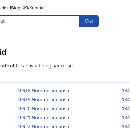
deksid
Blogi
KKK
Kontakt
Otsi
id
tud kohti, tänavaid ning aadresse.
10918 Nõmme linnaosa
134
10919 Nõmme linnaosa
134
10920 Nõmme linnaosa
134
10921 Nõmme linnaosa
134
10922 Nõmme linnaosa
134