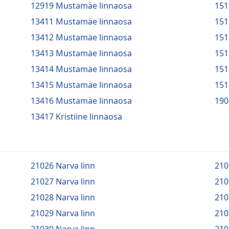
12919 Mustamäe linnaosa
151
13411 Mustamäe linnaosa
151
13412 Mustamäe linnaosa
151
13413 Mustamäe linnaosa
151
13414 Mustamäe linnaosa
151
13415 Mustamäe linnaosa
151
13416 Mustamäe linnaosa
190
13417 Kristiine linnaosa
21026 Narva linn
210
21027 Narva linn
210
21028 Narva linn
210
21029 Narva linn
210
21030 Narva linn
210