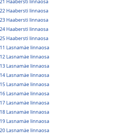
21 Haabersti linnaosa
22 Haabersti linnaosa
23 Haabersti linnaosa
24 Haabersti linnaosa
25 Haabersti linnaosa
11 Lasnamäe linnaosa
12 Lasnamäe linnaosa
13 Lasnamäe linnaosa
14 Lasnamäe linnaosa
15 Lasnamäe linnaosa
16 Lasnamäe linnaosa
17 Lasnamäe linnaosa
18 Lasnamäe linnaosa
19 Lasnamäe linnaosa
20 Lasnamäe linnaosa