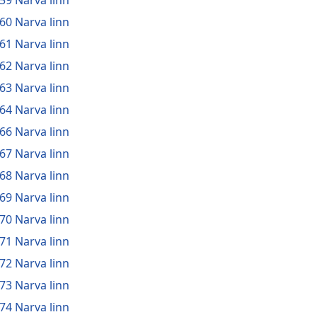
60 Narva linn
61 Narva linn
62 Narva linn
63 Narva linn
64 Narva linn
66 Narva linn
67 Narva linn
68 Narva linn
69 Narva linn
70 Narva linn
71 Narva linn
72 Narva linn
73 Narva linn
74 Narva linn