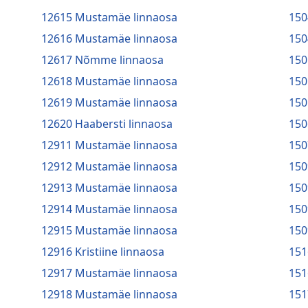
12615 Mustamäe linnaosa
150
12616 Mustamäe linnaosa
150
12617 Nõmme linnaosa
150
12618 Mustamäe linnaosa
150
12619 Mustamäe linnaosa
150
12620 Haabersti linnaosa
150
12911 Mustamäe linnaosa
150
12912 Mustamäe linnaosa
150
12913 Mustamäe linnaosa
150
12914 Mustamäe linnaosa
150
12915 Mustamäe linnaosa
150
12916 Kristiine linnaosa
151
12917 Mustamäe linnaosa
151
12918 Mustamäe linnaosa
151