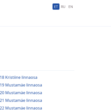
ET
RU
EN
18 Kristiine linnaosa
19 Mustamäe linnaosa
20 Mustamäe linnaosa
21 Mustamäe linnaosa
22 Mustamäe linnaosa