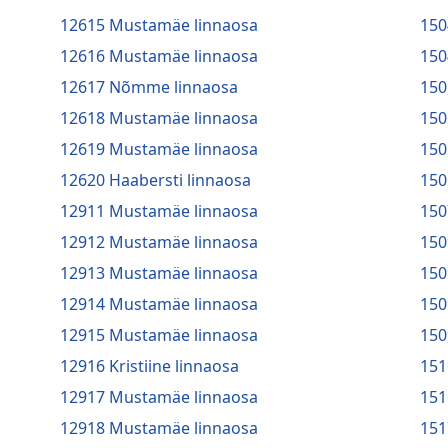
12615 Mustamäe linnaosa
150
12616 Mustamäe linnaosa
150
12617 Nõmme linnaosa
150
12618 Mustamäe linnaosa
150
12619 Mustamäe linnaosa
150
12620 Haabersti linnaosa
150
12911 Mustamäe linnaosa
150
12912 Mustamäe linnaosa
150
12913 Mustamäe linnaosa
150
12914 Mustamäe linnaosa
150
12915 Mustamäe linnaosa
150
12916 Kristiine linnaosa
151
12917 Mustamäe linnaosa
151
12918 Mustamäe linnaosa
151