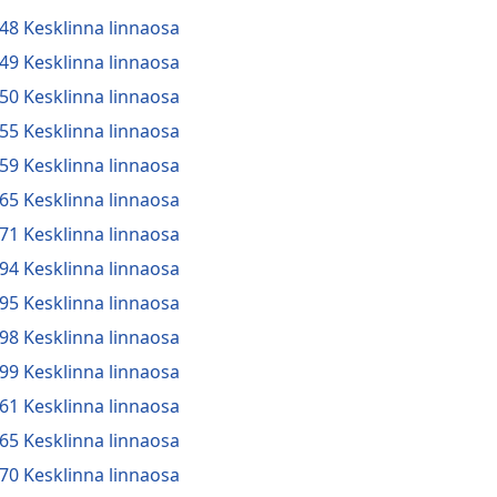
48 Kesklinna linnaosa
49 Kesklinna linnaosa
50 Kesklinna linnaosa
55 Kesklinna linnaosa
59 Kesklinna linnaosa
65 Kesklinna linnaosa
71 Kesklinna linnaosa
94 Kesklinna linnaosa
95 Kesklinna linnaosa
98 Kesklinna linnaosa
99 Kesklinna linnaosa
61 Kesklinna linnaosa
65 Kesklinna linnaosa
70 Kesklinna linnaosa