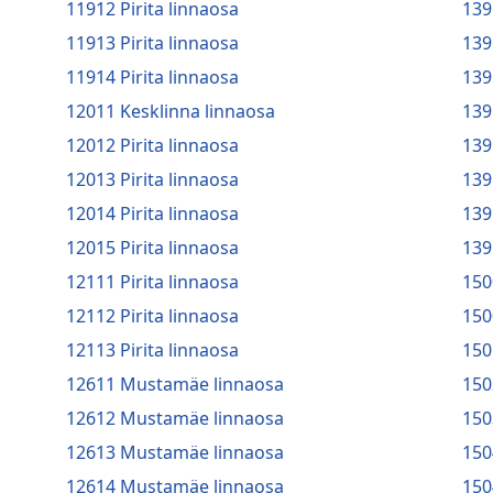
11912 Pirita linnaosa
139
11913 Pirita linnaosa
139
11914 Pirita linnaosa
139
12011 Kesklinna linnaosa
139
12012 Pirita linnaosa
139
12013 Pirita linnaosa
139
12014 Pirita linnaosa
139
12015 Pirita linnaosa
139
12111 Pirita linnaosa
150
12112 Pirita linnaosa
150
12113 Pirita linnaosa
150
12611 Mustamäe linnaosa
150
12612 Mustamäe linnaosa
150
12613 Mustamäe linnaosa
150
12614 Mustamäe linnaosa
150