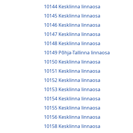
10144 Kesklinna linnaosa
10145 Kesklinna linnaosa
10146 Kesklinna linnaosa
10147 Kesklinna linnaosa
10148 Kesklinna linnaosa
10149 Põhja-Tallinna linnaosa
10150 Kesklinna linnaosa
10151 Kesklinna linnaosa
10152 Kesklinna linnaosa
10153 Kesklinna linnaosa
10154 Kesklinna linnaosa
10155 Kesklinna linnaosa
10156 Kesklinna linnaosa
10158 Kesklinna linnaosa