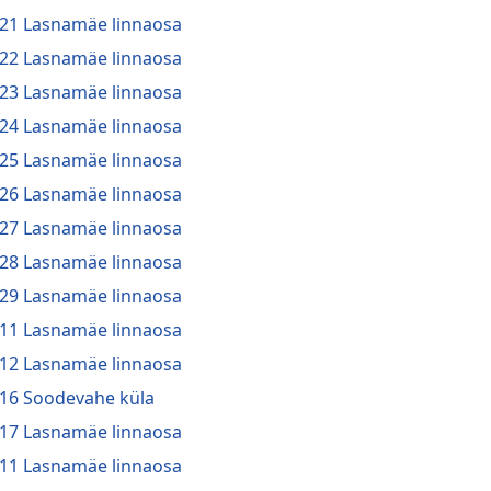
21 Lasnamäe linnaosa
22 Lasnamäe linnaosa
23 Lasnamäe linnaosa
24 Lasnamäe linnaosa
25 Lasnamäe linnaosa
26 Lasnamäe linnaosa
27 Lasnamäe linnaosa
28 Lasnamäe linnaosa
29 Lasnamäe linnaosa
11 Lasnamäe linnaosa
12 Lasnamäe linnaosa
16 Soodevahe küla
17 Lasnamäe linnaosa
11 Lasnamäe linnaosa