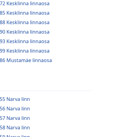
72 Kesklinna linnaosa
85 Kesklinna linnaosa
88 Kesklinna linnaosa
90 Kesklinna linnaosa
93 Kesklinna linnaosa
99 Kesklinna linnaosa
86 Mustamäe linnaosa
55 Narva linn
56 Narva linn
57 Narva linn
58 Narva linn
59 Narva linn