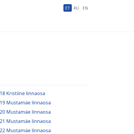
ET
RU
EN
18 Kristiine linnaosa
19 Mustamäe linnaosa
20 Mustamäe linnaosa
21 Mustamäe linnaosa
22 Mustamäe linnaosa