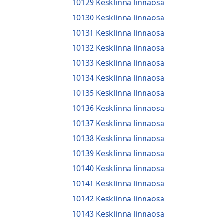
10129 Kesklinna linnaosa
10130 Kesklinna linnaosa
10131 Kesklinna linnaosa
10132 Kesklinna linnaosa
10133 Kesklinna linnaosa
10134 Kesklinna linnaosa
10135 Kesklinna linnaosa
10136 Kesklinna linnaosa
10137 Kesklinna linnaosa
10138 Kesklinna linnaosa
10139 Kesklinna linnaosa
10140 Kesklinna linnaosa
10141 Kesklinna linnaosa
10142 Kesklinna linnaosa
10143 Kesklinna linnaosa