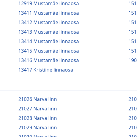
12919 Mustamäe linnaosa
151
13411 Mustamäe linnaosa
151
13412 Mustamäe linnaosa
151
13413 Mustamäe linnaosa
151
13414 Mustamäe linnaosa
151
13415 Mustamäe linnaosa
151
13416 Mustamäe linnaosa
190
13417 Kristiine linnaosa
21026 Narva linn
210
21027 Narva linn
210
21028 Narva linn
210
21029 Narva linn
210
21030 Narva linn
210