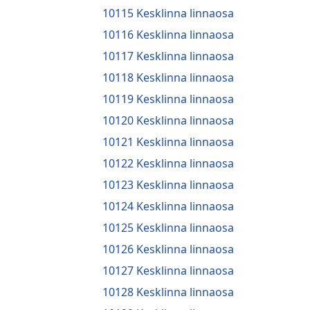
10115 Kesklinna linnaosa
10116 Kesklinna linnaosa
10117 Kesklinna linnaosa
10118 Kesklinna linnaosa
10119 Kesklinna linnaosa
10120 Kesklinna linnaosa
10121 Kesklinna linnaosa
10122 Kesklinna linnaosa
10123 Kesklinna linnaosa
10124 Kesklinna linnaosa
10125 Kesklinna linnaosa
10126 Kesklinna linnaosa
10127 Kesklinna linnaosa
10128 Kesklinna linnaosa