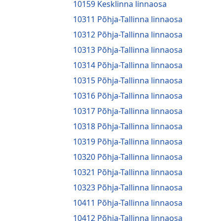
10159 Kesklinna linnaosa
10311 Põhja-Tallinna linnaosa
10312 Põhja-Tallinna linnaosa
10313 Põhja-Tallinna linnaosa
10314 Põhja-Tallinna linnaosa
10315 Põhja-Tallinna linnaosa
10316 Põhja-Tallinna linnaosa
10317 Põhja-Tallinna linnaosa
10318 Põhja-Tallinna linnaosa
10319 Põhja-Tallinna linnaosa
10320 Põhja-Tallinna linnaosa
10321 Põhja-Tallinna linnaosa
10323 Põhja-Tallinna linnaosa
10411 Põhja-Tallinna linnaosa
10412 Põhja-Tallinna linnaosa