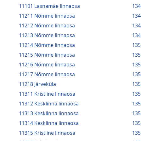
11101 Lasnamäe linnaosa
134
11211 Nõmme linnaosa
134
11212 Nõmme linnaosa
134
11213 Nõmme linnaosa
134
11214 Nõmme linnaosa
135
11215 Nõmme linnaosa
135
11216 Nõmme linnaosa
135
11217 Nõmme linnaosa
135
11218 Järveküla
135
11311 Kristiine linnaosa
135
11312 Kesklinna linnaosa
135
11313 Kesklinna linnaosa
135
11314 Kesklinna linnaosa
135
11315 Kristiine linnaosa
135