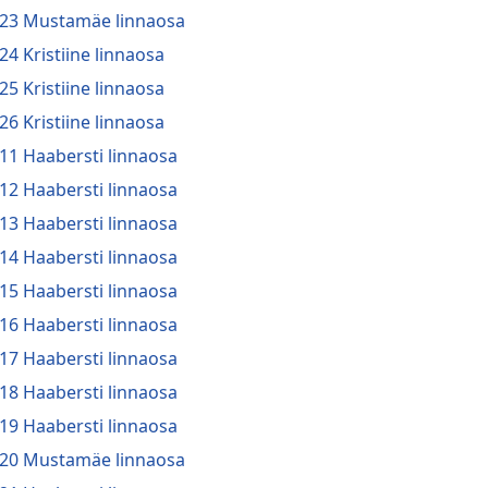
23 Mustamäe linnaosa
24 Kristiine linnaosa
25 Kristiine linnaosa
26 Kristiine linnaosa
11 Haabersti linnaosa
12 Haabersti linnaosa
13 Haabersti linnaosa
14 Haabersti linnaosa
15 Haabersti linnaosa
16 Haabersti linnaosa
17 Haabersti linnaosa
18 Haabersti linnaosa
19 Haabersti linnaosa
20 Mustamäe linnaosa