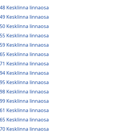
48 Kesklinna linnaosa
49 Kesklinna linnaosa
50 Kesklinna linnaosa
55 Kesklinna linnaosa
59 Kesklinna linnaosa
65 Kesklinna linnaosa
71 Kesklinna linnaosa
94 Kesklinna linnaosa
95 Kesklinna linnaosa
98 Kesklinna linnaosa
99 Kesklinna linnaosa
61 Kesklinna linnaosa
65 Kesklinna linnaosa
70 Kesklinna linnaosa