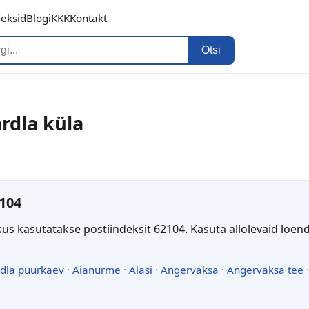
deksid
Blogi
KKK
Kontakt
Otsi
rdla küla
104
kus kasutatakse postiindeksit 62104. Kasuta allolevaid loen
dla puurkaev
·
Aianurme
·
Alasi
·
Angervaksa
·
Angervaksa tee