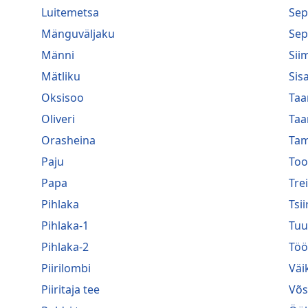
Luitemetsa
Sep
Mänguväljaku
Sep
Männi
Sii
Mätliku
Sis
Oksisoo
Taa
Oliveri
Taa
Orasheina
Ta
Paju
To
Papa
Trei
Pihlaka
Tsi
Pihlaka-1
Tuu
Pihlaka-2
Töö
Piirilombi
Väi
Piiritaja tee
Võs