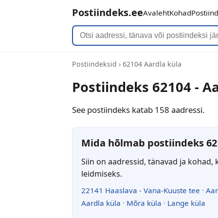
Postiindeks.ee
Avaleht
Kohad
Postiin
Postiindeksid
›
62104 Aardla küla
Postiindeks 62104 - Aa
See postiindeks katab 158 aadressi.
Mida hõlmab postiindeks 62
Siin on aadressid, tänavad ja kohad, 
leidmiseks.
22141 Haaslava - Vana-Kuuste tee
·
Aar
Aardla küla
·
Mõra küla
·
Lange küla