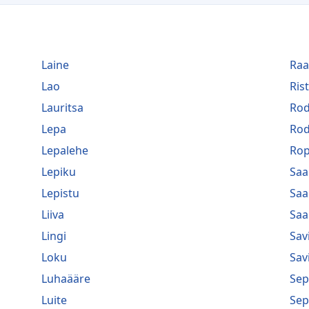
Laine
Raa
Lao
Ris
Lauritsa
Ro
Lepa
Ro
Lepalehe
Rop
Lepiku
Saa
Lepistu
Saa
Liiva
Saa
Lingi
Sav
Loku
Sav
Luhaääre
Sep
Luite
Sep