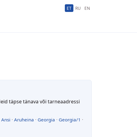
ET
RU
EN
deid täpse tänava või tarneaadressi
·
Ansi
·
Aruheina
·
Georgia
·
Georgia/1
·