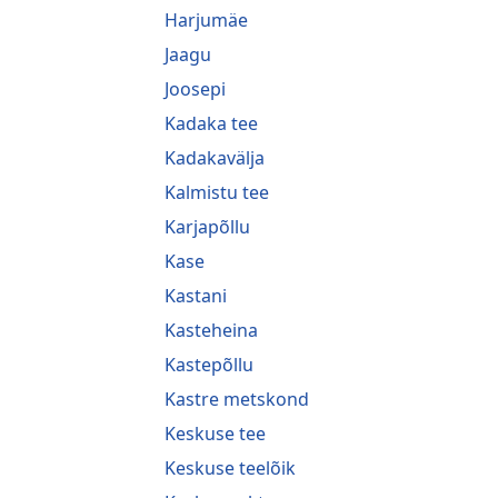
Harjumäe
Jaagu
Joosepi
Kadaka tee
Kadakavälja
Kalmistu tee
Karjapõllu
Kase
Kastani
Kasteheina
Kastepõllu
Kastre metskond
Keskuse tee
Keskuse teelõik