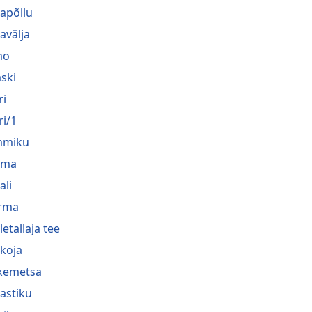
apõllu
avälja
mo
aski
ri
ri/1
mmiku
oma
ali
irma
letallaja tee
koja
kemetsa
astiku