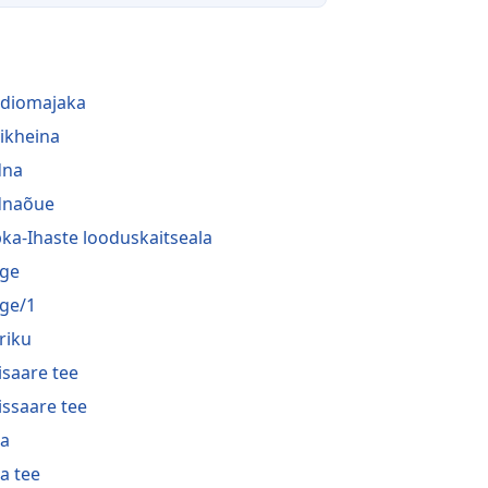
diomajaka
tikheina
dna
dnaõue
ka-Ihaste looduskaitseala
ge
ge/1
riku
isaare tee
issaare tee
a
a tee