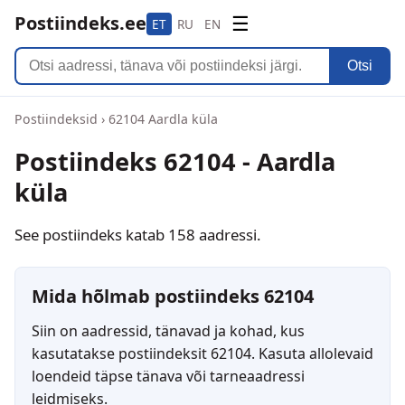
Postiindeks.ee
☰
ET
RU
EN
Otsi
Postiindeksid
›
62104 Aardla küla
Postiindeks 62104 - Aardla
küla
See postiindeks katab 158 aadressi.
Mida hõlmab postiindeks 62104
Siin on aadressid, tänavad ja kohad, kus
kasutatakse postiindeksit 62104. Kasuta allolevaid
loendeid täpse tänava või tarneaadressi
leidmiseks.