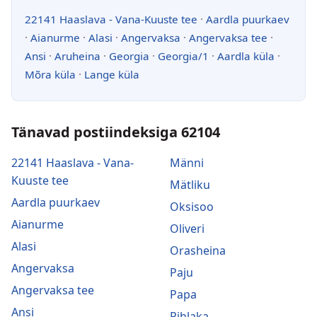
22141 Haaslava - Vana-Kuuste tee
·
Aardla puurkaev
·
Aianurme
·
Alasi
·
Angervaksa
·
Angervaksa tee
·
Ansi
·
Aruheina
·
Georgia
·
Georgia/1
·
Aardla küla
·
Mõra küla
·
Lange küla
Tänavad postiindeksiga 62104
22141 Haaslava - Vana-
Männi
Kuuste tee
Mätliku
Aardla puurkaev
Oksisoo
Aianurme
Oliveri
Alasi
Orasheina
Angervaksa
Paju
Angervaksa tee
Papa
Ansi
Pihlaka