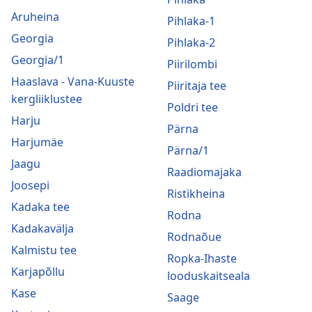
Aruheina
Pihlaka-1
Georgia
Pihlaka-2
Georgia/1
Piirilombi
Haaslava - Vana-Kuuste
Piiritaja tee
kergliiklustee
Poldri tee
Harju
Pärna
Harjumäe
Pärna/1
Jaagu
Raadiomajaka
Joosepi
Ristikheina
Kadaka tee
Rodna
Kadakavälja
Rodnaõue
Kalmistu tee
Ropka-Ihaste
Karjapõllu
looduskaitseala
Kase
Saage