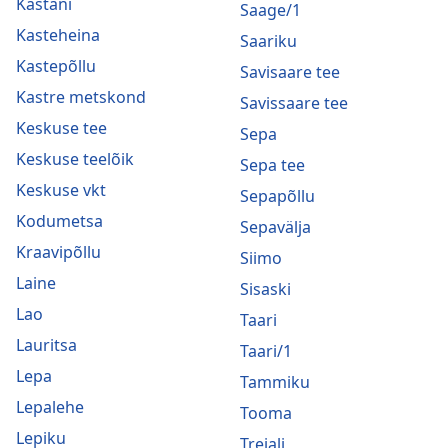
Kastani
Saage/1
Kasteheina
Saariku
Kastepõllu
Savisaare tee
Kastre metskond
Savissaare tee
Keskuse tee
Sepa
Keskuse teelõik
Sepa tee
Keskuse vkt
Sepapõllu
Kodumetsa
Sepavälja
Kraavipõllu
Siimo
Laine
Sisaski
Lao
Taari
Lauritsa
Taari/1
Lepa
Tammiku
Lepalehe
Tooma
Lepiku
Treiali