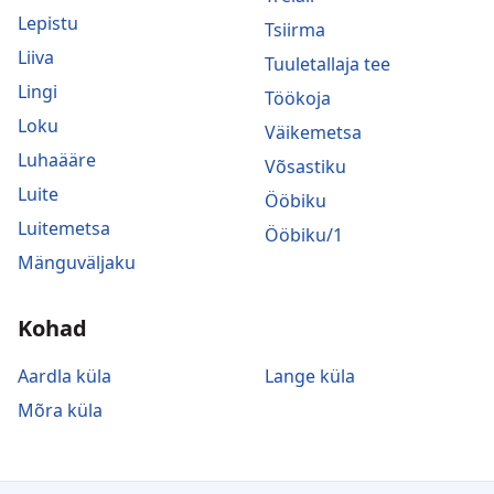
Lepistu
Tsiirma
Liiva
Tuuletallaja tee
Lingi
Töökoja
Loku
Väikemetsa
Luhaääre
Võsastiku
Luite
Ööbiku
Luitemetsa
Ööbiku/1
Mänguväljaku
Kohad
Aardla küla
Lange küla
Mõra küla